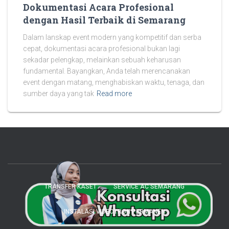
Dokumentasi Acara Profesional
dengan Hasil Terbaik di Semarang
Dalam lanskap event modern yang kompetitif dan serba
cepat, dokumentasi acara profesional bukan lagi
sekadar pelengkap, melainkan sebuah keharusan
fundamental. Bayangkan, Anda telah merencanakan
event dengan matang, menghabiskan waktu, tenaga, dan
sumber daya yang tak
Read more
TRANSFER KASET
SERVICE AC SEMARANG
INSTALASI VIDEOTRON PERMANEN