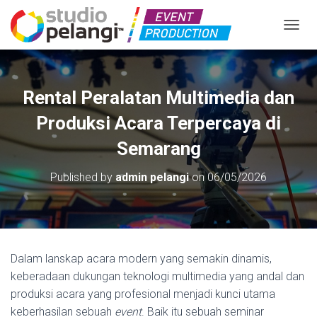
TOGGL
Rental Peralatan Multimedia dan
Produksi Acara Terpercaya di
Semarang
Published by
admin pelangi
on
06/05/2026
Dalam lanskap acara modern yang semakin dinamis,
keberadaan dukungan teknologi multimedia yang andal dan
produksi acara yang profesional menjadi kunci utama
keberhasilan sebuah
event
. Baik itu sebuah seminar