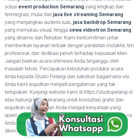
solusi
event production Semarang
yang lengkap dan
terintegrasi, mulai dari
jasa live streaming Semarang
yang menjangkau audiens luas,
jasa backdrop Semarang
yang memukau visual, hingga
sewa videotron Semarang
yang dinamis dan fleksibel. Kami berkomitmen untuk
memberikan layanan terbaik dengan peralatan mutakhir, tim
profesional, dan dedikasi penuh terhadap kepuasan klien.
Jangan biarkan acara istimewa Anda terganggu oleh
masalah teknis. Percayakan kebutuhan produksi acara
Anda kepada Studio Pelangi dan saksikan bagaimana visi
Anda kami wujudkan menjadi pengalaman yang tak
terlupakan. Kunjungi website kami di https://studiopelangi.id
atau hubungi kami sekarang untuk konsultasi gratis dan
wujudkan acara impian Anda menjadi kenyataan yang
spektakuler. Bersama Studio Pelangi, setiap momen acara
Anda akan menjadi sebuah cerita sukses yang patut
dikenang.