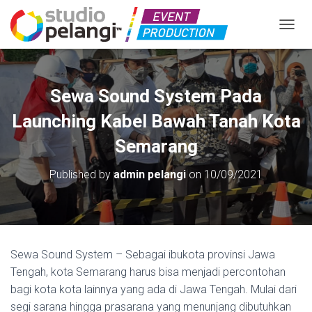
TOGGL
Sewa Sound System Pada
Launching Kabel Bawah Tanah Kota
Semarang
Published by
admin pelangi
on
10/09/2021
Sewa Sound System – Sebagai ibukota provinsi Jawa
Tengah, kota Semarang harus bisa menjadi percontohan
bagi kota kota lainnya yang ada di Jawa Tengah. Mulai dari
segi sarana hingga prasarana yang menunjang dibutuhkan