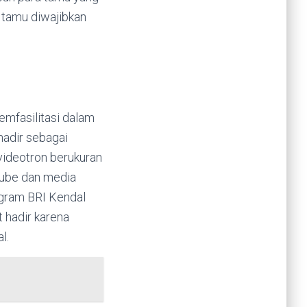
h tamu diwajibkan
emfasilitasi dalam
hadir sebagai
videotron berukuran
utube dan media
tagram BRI Kendal
t hadir karena
l.