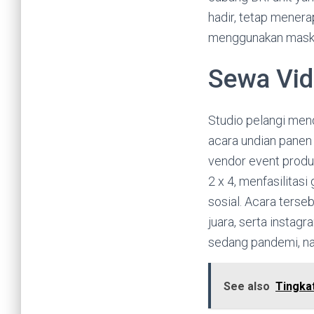
hadir, tetap menera
menggunakan mask
Sewa Vid
Studio pelangi mend
acara undian panen
vendor event produ
2 x 4, menfasilitas
sosial. Acara terse
juara, serta instagr
sedang pandemi, na
See also
Tingka