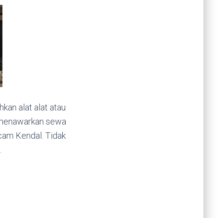
an alat alat atau
mi menawarkan sewa
icam Kendal. Tidak
.