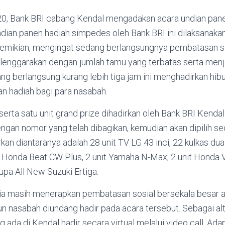
0, Bank BRI cabang Kendal mengadakan acara undian pane
dian panen hadiah simpedes oleh Bank BRI ini dilaksanakan
emikian, mengingat sedang berlangsungnya pembatasan so
selenggarakan dengan jumlah tamu yang terbatas serta menj
ng berlangsung kurang lebih tiga jam ini menghadirkan hi
an hadiah bagi para nasabah.
erta satu unit grand prize dihadirkan oleh Bank BRI Kenda
ngan nomor yang telah dibagikan, kemudian akan dipilih se
an diantaranya adalah 28 unit TV LG 43 inci, 22 kulkas dua 
 Honda Beat CW Plus, 2 unit Yamaha N-Max, 2 unit Honda V
upa All New Suzuki Ertiga.
a masih menerapkan pembatasan sosial bersekala besar at
n nasabah diundang hadir pada acara tersebut. Sebagai alt
g ada di Kendal hadir secara virtual melalui video call. Ad