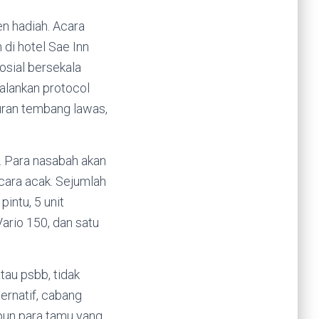
n hadiah. Acara
 di hotel Sae Inn
sial bersekala
alankan protocol
buran tembang lawas,
l. Para nasabah akan
cara acak. Sejumlah
pintu, 5 unit
ario 150, dan satu
au psbb, tidak
ernatif, cabang
apun para tamu yang