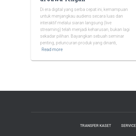
Di era digital yang serba cepat ini, kemampuan
untuk menjangkau audiens secara luas dan
interaktif melalui siaran langsung (live
streaming) telah menjadi keharusan, bukan lagi
sekadar pilihan. Bayangkan sebuah seminar
penting, peluncuran produk yang dinanti,
Read more
TRANSFER KASET
SERVIC