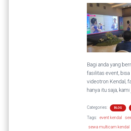
Bagi anda yang ber
fasilitas event, bi
videotron Kendal, f
hanya itu saja, kam
Categories:
BLOG
Tags:
event kendal
sew
sewa multicam kendal