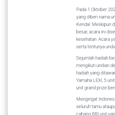
Pada 1 Oktober 202
yang diberi nama un
Kendal. Meskipun d
besar, acara ini di
kesehatan. Acara ya
serta tentunya undi
Sejumlah hadiah bes
mengikuti undian de
hadiah yang ditawark
Yamaha LEXI, 5 unit
unit grand prize ber
Mengingat Indonesi
seluruh tamu ataupu
cabang BRI unit yan