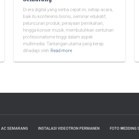
Di era digital yang serba cepat ini, setiap acara,
baik itu konferensi bisnis, seminar edukatif,
peluncuran produk, perayaan pernikahan,
hingga konser musik, membutuhkan sentuhan
profesionalisme tinggi dalam aspek
multimedia. Tantangan utama yang kerap
dihadapi oleh
Read more
E AC SEMARANG
INSTALASI VIDEOTRON PERMANEN
FOTO WEDDING 