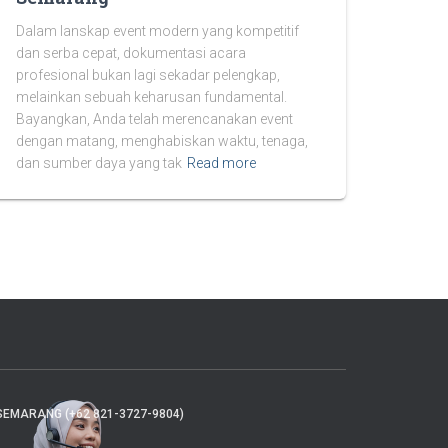
Dalam lanskap event modern yang kompetitif
dan serba cepat, dokumentasi acara
profesional bukan lagi sekadar pelengkap,
melainkan sebuah keharusan fundamental.
Bayangkan, Anda telah merencanakan event
dengan matang, menghabiskan waktu, tenaga,
dan sumber daya yang tak
Read more
SEMARANG (+62 821-3727-9804)