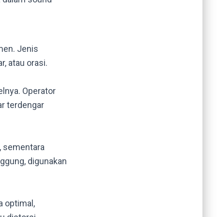
men. Jenis
, atau orasi.
lnya. Operator
ar terdengar
, sementara
nggung, digunakan
 optimal,