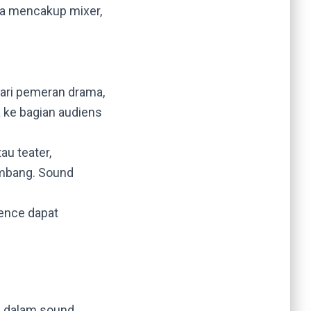
uga mencakup mixer,
dari pemeran drama,
a ke bagian audiens
au teater,
eimbang. Sound
ence dapat
a dalam sound