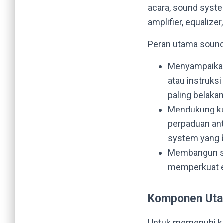
acara, sound system
amplifier, equalize
Peran utama sound
Menyampaikan 
atau instruks
paling belakan
Mendukung kua
perpaduan ant
system yang b
Membangun su
memperkuat e
Komponen Uta
Untuk memenuhi ke