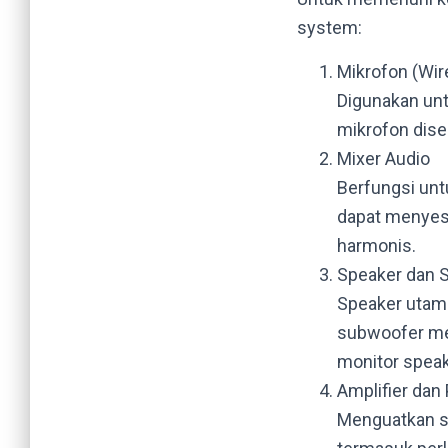
system:
Mikrofon (Wir
Digunakan unt
mikrofon dises
Mixer Audio
Berfungsi unt
dapat menyesu
harmonis.
Speaker dan 
Speaker utam
subwoofer me
monitor speak
Amplifier dan
Menguatkan si