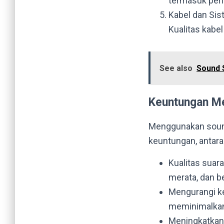
termasuk perl
Kabel dan Sis
Kualitas kabe
See also
Sound 
Keuntungan M
Menggunakan sound
keuntungan, antara 
Kualitas suar
merata, dan 
Mengurangi ke
meminimalkan 
Meningkatkan