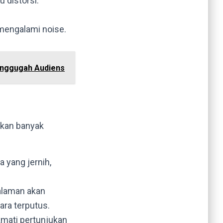
 distorsi.
 mengalami noise.
enggugah Audiens
kan banyak
 yang jernih,
galaman akan
ara terputus.
mati pertunjukan