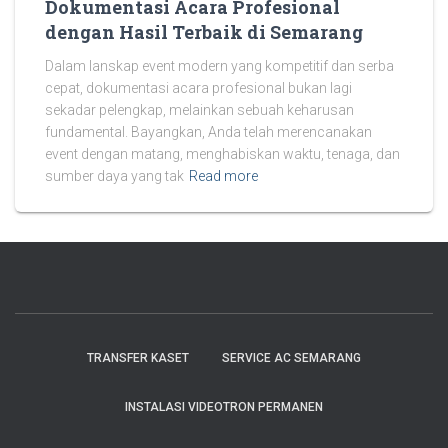
Dokumentasi Acara Profesional
dengan Hasil Terbaik di Semarang
Dalam lanskap event modern yang kompetitif dan serba
cepat, dokumentasi acara profesional bukan lagi
sekadar pelengkap, melainkan sebuah keharusan
fundamental. Bayangkan, Anda telah merencanakan
event dengan matang, menghabiskan waktu, tenaga, dan
sumber daya yang tak
Read more
TRANSFER KASET
SERVICE AC SEMARANG
INSTALASI VIDEOTRON PERMANEN