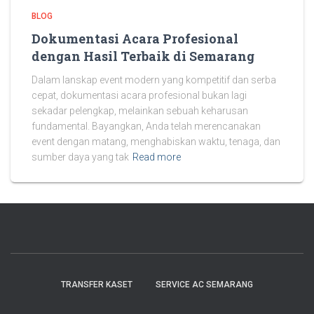
BLOG
Dokumentasi Acara Profesional
dengan Hasil Terbaik di Semarang
Dalam lanskap event modern yang kompetitif dan serba
cepat, dokumentasi acara profesional bukan lagi
sekadar pelengkap, melainkan sebuah keharusan
fundamental. Bayangkan, Anda telah merencanakan
event dengan matang, menghabiskan waktu, tenaga, dan
sumber daya yang tak
Read more
TRANSFER KASET
SERVICE AC SEMARANG