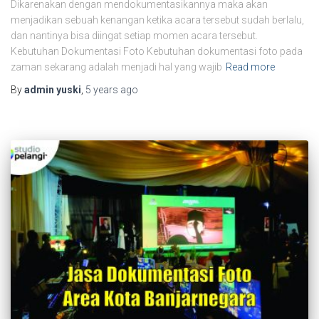
Dikarenakan dengan mendokumentasikannya maka akan
menjadikan sebuah kenangan ketika acara tersebut sudah berlalu,
dan nantinya bisa diingat setiap momen acara tersebut.
Kebutuhan Dokumentasi Foto Kebutuhan dokumentasi foto pada
zaman sekarang adalah menjadi hal yang wajib
Read more
By
admin yuski
,
5 years
ago