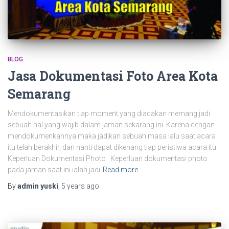
BLOG
Jasa Dokumentasi Foto Area Kota
Semarang
Mendokumentasikan tiap moment yang diadakan memang jadi
sebuah hal yang wajib dalam jaman sekarang ini. Karena dengan
mendokumenkannya maka jadikan sebuah masa lalu saat acara
itu telah berakhir, dan nanti dapat dikenang tiap peristiwa acara itu.
Keperluan Dokumentasi Photo Keperluan dokumentasi photo
pada jaman saat ini ialah jadi
Read more
By
admin yuski
,
5 years
ago