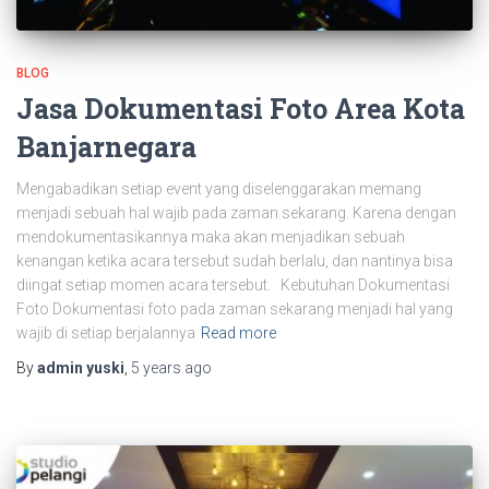
BLOG
Jasa Dokumentasi Foto Area Kota
Banjarnegara
Mengabadikan setiap event yang diselenggarakan memang
menjadi sebuah hal wajib pada zaman sekarang. Karena dengan
mendokumentasikannya maka akan menjadikan sebuah
kenangan ketika acara tersebut sudah berlalu, dan nantinya bisa
diingat setiap momen acara tersebut. Kebutuhan Dokumentasi
Foto Dokumentasi foto pada zaman sekarang menjadi hal yang
wajib di setiap berjalannya
Read more
By
admin yuski
,
5 years
ago