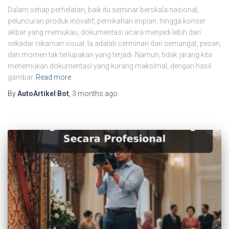
Dalam setiap perhelatan, baik itu seminar berskala nasional,
peluncuran produk inovatif, pernikahan impian, hingga konser
akbar yang memukau, dokumentasi acara menjadi lebih dari
sekadar rekaman visual. Ia adalah cerminan dari semangat, pesan,
dan momen tak terlupakan yang terjadi. Namun, tidak jarang kita
menemukan dokumentasi yang kurang maksimal, dengan hasil
gambar
Read more
By
AutoArtikel Bot
,
3 months
ago