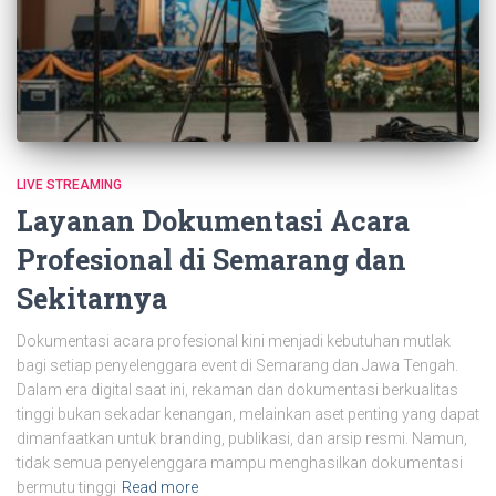
LIVE STREAMING
Layanan Dokumentasi Acara
Profesional di Semarang dan
Sekitarnya
Dokumentasi acara profesional kini menjadi kebutuhan mutlak
bagi setiap penyelenggara event di Semarang dan Jawa Tengah.
Dalam era digital saat ini, rekaman dan dokumentasi berkualitas
tinggi bukan sekadar kenangan, melainkan aset penting yang dapat
dimanfaatkan untuk branding, publikasi, dan arsip resmi. Namun,
tidak semua penyelenggara mampu menghasilkan dokumentasi
bermutu tinggi
Read more