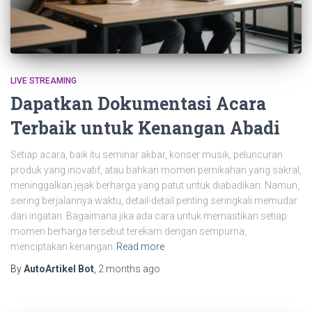
LIVE STREAMING
Dapatkan Dokumentasi Acara
Terbaik untuk Kenangan Abadi
Setiap acara, baik itu seminar akbar, konser musik, peluncuran
produk yang inovatif, atau bahkan momen pernikahan yang sakral,
meninggalkan jejak berharga yang patut untuk diabadikan. Namun,
seiring berjalannya waktu, detail-detail penting seringkali memudar
dari ingatan. Bagaimana jika ada cara untuk memastikan setiap
momen berharga tersebut terekam dengan sempurna,
menciptakan kenangan
Read more
By
AutoArtikel Bot
,
2 months
ago