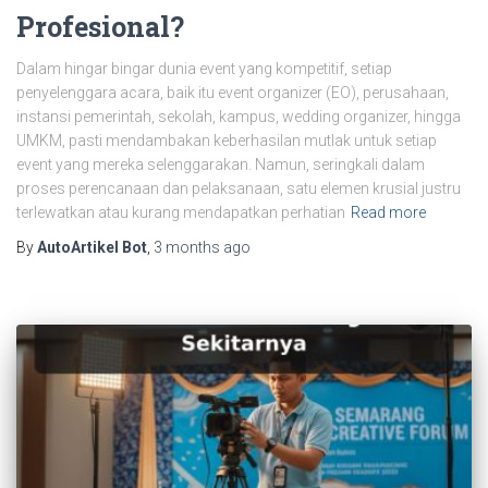
Profesional?
Dalam hingar bingar dunia event yang kompetitif, setiap
penyelenggara acara, baik itu event organizer (EO), perusahaan,
instansi pemerintah, sekolah, kampus, wedding organizer, hingga
UMKM, pasti mendambakan keberhasilan mutlak untuk setiap
event yang mereka selenggarakan. Namun, seringkali dalam
proses perencanaan dan pelaksanaan, satu elemen krusial justru
terlewatkan atau kurang mendapatkan perhatian
Read more
By
AutoArtikel Bot
,
3 months
ago