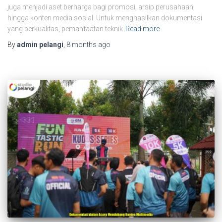
juga menjadi aset berharga bagi promosi, arsip perusahaan,
hingga konten media sosial. Untuk menghasilkan dokumentasi
yang berkualitas, pemanfaatan teknik
Read more
By
admin pelangi
,
8 months
ago