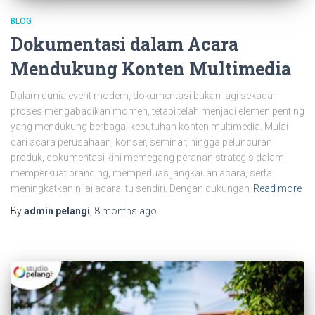
BLOG
Dokumentasi dalam Acara
Mendukung Konten Multimedia
Dalam dunia event modern, dokumentasi bukan lagi sekadar
proses mengabadikan momen, tetapi telah menjadi elemen penting
yang mendukung berbagai kebutuhan konten multimedia. Mulai
dari acara perusahaan, konser, seminar, hingga peluncuran
produk, dokumentasi kini memegang peranan strategis dalam
memperkuat branding, memperluas jangkauan acara, serta
meningkatkan nilai acara itu sendiri. Dengan dukungan
Read more
By
admin pelangi
,
8 months
ago