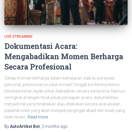
LIVE STREAMING
Dokumentasi Acara:
Mengabadikan Momen Berharga
Secara Profesional
Setiap momen berharga dalam kehidupan, baik itu perayaan
personal, peluncuran produk inovatif, hingga konferensi bisnis
berskala besar, layak untuk diabadikan secara sempurna. Namun,
seringkali di tengah hiruk-pikuk persiapan acara, dokumentasi
menjadi hal yang terabaikan atau dilakukan secara asal-asalan,
padahal inilah yang akan menjadi pengingat abadi dari kisah yang
telah terukir.
Read more
By
AutoArtikel Bot
,
3 months
ago