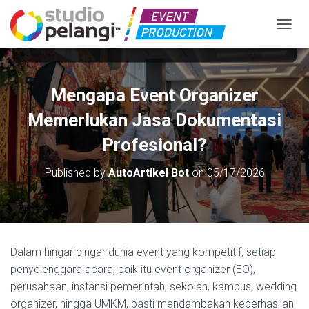
TOGGL
Mengapa Event Organizer
Memerlukan Jasa Dokumentasi
Profesional?
Published by
AutoArtikel Bot
on
05/17/2026
Dalam hingar bingar dunia event yang kompetitif, setiap
penyelenggara acara, baik itu event organizer (EO),
perusahaan, instansi pemerintah, sekolah, kampus, wedding
organizer, hingga UMKM, pasti mendambakan keberhasilan