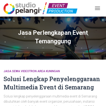
TOGGL
Jasa Perlengkapan Event
Temanggung
JASA SEWA VIDEOTRON AREA KUNINGAN
Solusi Lengkap Penyelenggaraan
Multimedia Event di Semarang
Solusi lengkap penyelenggaraan multimedia event di Semarang
dibutuhkan oleh banyak event organizer, perusahaan, instansi