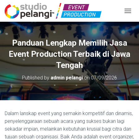
TOGGL
Panduan Lengkap Memilih Jasa
Event Production Terbaik di Jawa
Tengah
Published by
admin pelangi
on
07/09/2026
Dalam lanskap event yang semakin kompetitif dan dinamis,
penyelenggaraan sebuah acara yang sukses bukan lagi
sekadar impian, melainkan kebutuhan krusial bagi citra dan
tujuan sebuah organisasi. Baik Anda adalah event organizer,