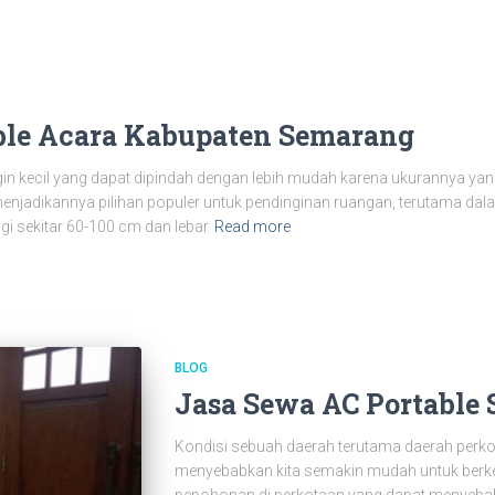
ble Acara Kabupaten Semarang
 kecil yang dapat dipindah dengan lebih mudah karena ukurannya yang t
enjadikannya pilihan populer untuk pendinginan ruangan, terutama dal
ggi sekitar 60-100 cm dan lebar
Read more
BLOG
Jasa Sewa AC Portable
Kondisi sebuah daerah terutama daerah perk
menyebabkan kita semakin mudah untuk berke