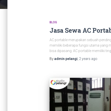
BLOG
Jasa Sewa AC Porta
AC portable merupakan sebuah pendingin
memiliki beberapa fungsi utama yang m
bisa dipasang. AC portable memiliki tin
By
admin pelangi
,
2 years
ago