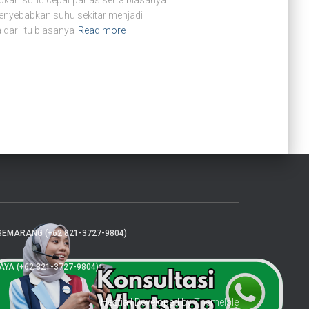
kan suhu cepat panas serta biasanya
menyebabkan suhu sekitar menjadi
dari itu biasanya
Read more
SEMARANG (+62 821-3727-9804)
A (+62 821-3727-9804)
Hestia | Developed by
ThemeIsle