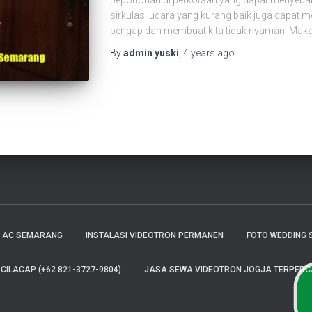
pepohonan di perkotaan yang dapat menyebab
sirkulasi udara yang kurang baik juga dapat 
pengap dan membuat kita tidak nyaman. Maka 
By
admin yuski
,
4 years
ago
E AC SEMARANG
INSTALASI VIDEOTRON PERMANEN
FOTO WEDDING 
ILACAP (+62 821-3727-9804)
JASA SEWA VIDEOTRON JOGJA TERPERCAY