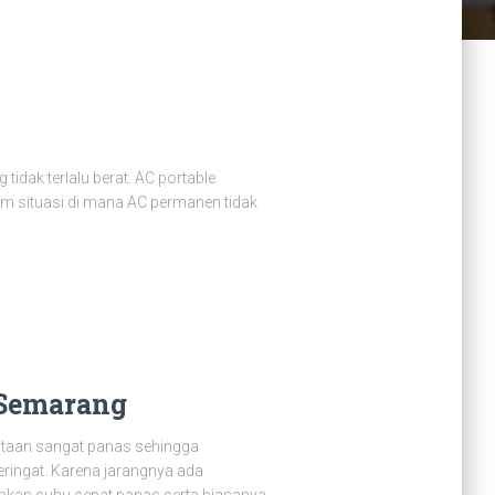
idak terlalu berat. AC portable
am situasi di mana AC permanen tidak
 Semarang
otaan sangat panas sehingga
ringat. Karena jarangnya ada