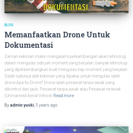
BLOG
Memanfaatkan Drone Untuk
Dokumentasi
Zaman kekinian makin mengalami perkembangan akan tehnologi
dalam mengulas sebuah moment yang berjalan, banyak tehnologi
yang diperkembangkan buat mengulas tiap moment yang berjalan.
Salah satunya alat kekinian yang dipakai untuk mengulas ialah
drone Apa Itu Drone? Drone ialah pesawat tanpa awak yang
dikontrol dari jauh. Pesawat tanpa awak atau Pesawat nirawak
(Unmanned Aerial Vehicle
Read more
By
admin yuski
,
5 years
ago