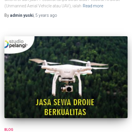
(Unmanned Aerial Vehicle atau UAV), ialah
Read more
By
admin yuski
,
5 years
ago
BLOG