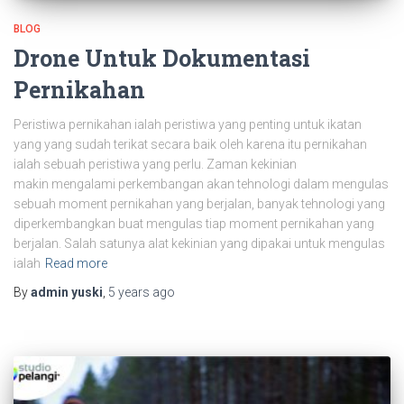
BLOG
Drone Untuk Dokumentasi
Pernikahan
Peristiwa pernikahan ialah peristiwa yang penting untuk ikatan
yang yang sudah terikat secara baik oleh karena itu pernikahan
ialah sebuah peristiwa yang perlu. Zaman kekinian
makin mengalami perkembangan akan tehnologi dalam mengulas
sebuah moment pernikahan yang berjalan, banyak tehnologi yang
diperkembangkan buat mengulas tiap moment pernikahan yang
berjalan. Salah satunya alat kekinian yang dipakai untuk mengulas
ialah
Read more
By
admin yuski
,
5 years
ago