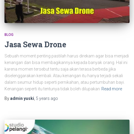
BLOG
Jasa Sewa Drone
Sebuah moment penting pastilah harus direkam agar bisa menjadi
kenangan dan bisa membagikannya kepada banyak orang. Hal ini
karena momen tersebut tentu saja akan terasa berbeda jjika
diselenggarakan kembali. Atau kenangan itu hanya terjadi sekali
dalam seumur hidup seperti pernikahan, atau pertumbuhan bayi.
Kenangan seperti itu tentunya tidak boleh dilupakan
Read more
By
admin yuski
,
5 years
ago