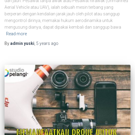
dari jauh. Pesawat tanpa awak atau Pesawat nirawak (Unmanned
Aerial Vehicle atau UAV), ialah sebuah mesin terbang yang
berperan dengan kendalian jarak jauh oleh pilot atau sanggup
mengontrol dirinya, memakai hukum aerodinamika untuk
mengusung dianya, dapat dipakai kembali dan sanggup bawa
Read more
By
admin yuski
,
5 years
ago