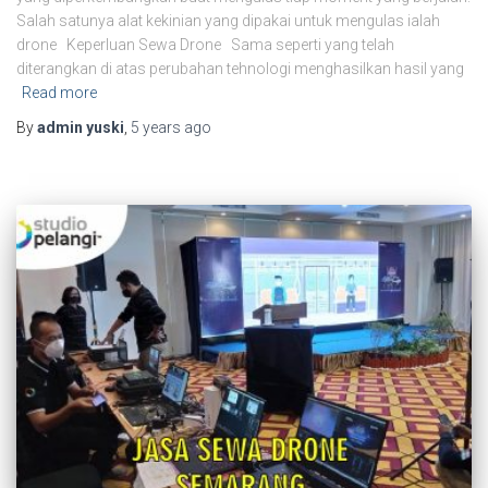
Salah satunya alat kekinian yang dipakai untuk mengulas ialah
drone Keperluan Sewa Drone Sama seperti yang telah
diterangkan di atas perubahan tehnologi menghasilkan hasil yang
Read more
By
admin yuski
,
5 years
ago