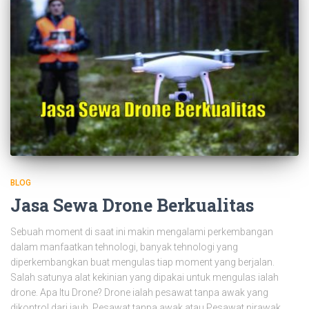
BLOG
Jasa Sewa Drone Berkualitas
Sebuah moment di saat ini makin mengalami perkembangan
dalam manfaatkan tehnologi, banyak tehnologi yang
diperkembangkan buat mengulas tiap moment yang berjalan.
Salah satunya alat kekinian yang dipakai untuk mengulas ialah
drone. Apa Itu Drone? Drone ialah pesawat tanpa awak yang
dikontrol dari jauh. Pesawat tanpa awak atau Pesawat nirawak