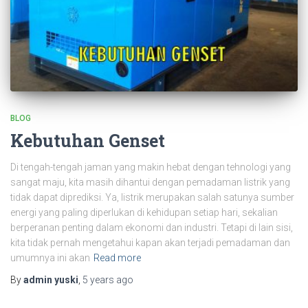
BLOG
Kebutuhan Genset
Di tengah-tengah jaman yang makin hebat dengan tehnologi yang
sangat maju, kita masih dihantui dengan pemadaman listrik yang
tidak dapat diprediksi. Ya, listrik merupakan salah satunya sumber
energi yang paling diperlukan di kehidupan setiap hari, sekalian
berperanan penting dalam ekonomi dan industri. Tetapi di lain sisi,
kita tidak pernah mengetahui kapan akan terjadi pemadaman dan
umumnya ini akan
Read more
By
admin yuski
,
5 years
ago