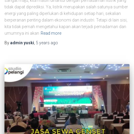
sangat maju, kita masih dihantui dengan pemadaman listrik yang
tidak dapat diprediksi. Ya, listrik merupakan salah satunya sumber
energi yang paling diperlukan di kehidupan setiap hari, sekalian
berperanan penting dalam ekonomi dan industri. Tetapi di lain sisi,
kita tidak pernah mengetahui kapan akan terjadi pemadaman dan
umumnya ini akan
Read more
By
admin yuski
,
5 years
ago