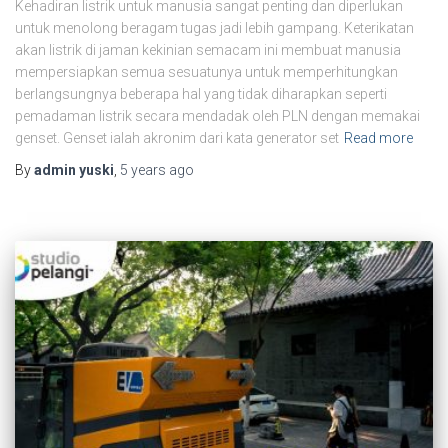
Kehadiran listrik untuk manusia sangat penting dan diperlukan
untuk menolong beragam tugas jadi lebih gampang. Keterikatan
akan listrik di jaman kekinian semacam ini membuat manusia
mempersiapkan semua sesuatunya untuk memperhitungkan
berlangsungnya beberapa hal yang tidak diharapkan seperti
pemadaman listrik secara mendadak oleh PLN dengan memakai
genset. Genset ialah akronim dari kata generator set
Read more
By
admin yuski
,
5 years
ago