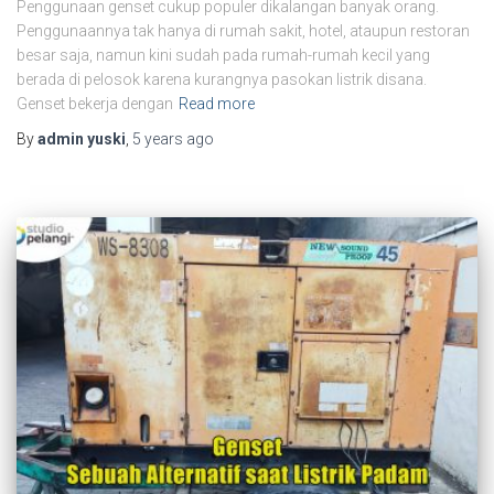
Penggunaan genset cukup populer dikalangan banyak orang.
Penggunaannya tak hanya di rumah sakit, hotel, ataupun restoran
besar saja, namun kini sudah pada rumah-rumah kecil yang
berada di pelosok karena kurangnya pasokan listrik disana.
Genset bekerja dengan
Read more
By
admin yuski
,
5 years
ago