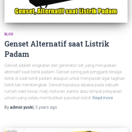
BLOG
Genset Alternatif saat Listrik
Padam
Genset adalah singkatan dari generator set, yang merupakan
alternatif saat listrik padam. Genset sering jadi pengganti tenaga
listrik di saat listrik padam ataupun untuk menyiasati agar tagihan
listrik tak membengkak. Genset biasanya dipakai pada sebuah
rumah sakit besar, mall, restoran, kantor atau tempat pelayanan
umum yang selalu membuhkan pasokan listrik
Read more
By
admin yuski
,
5 years
ago