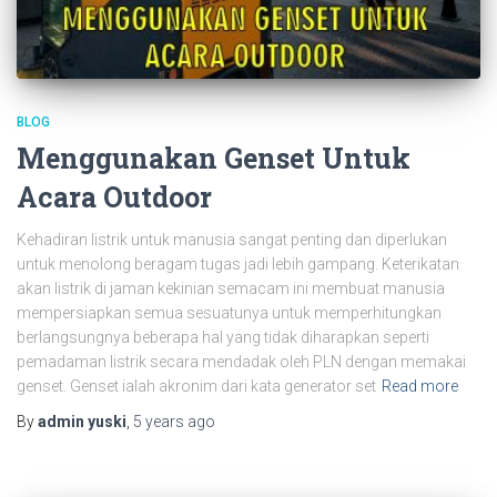
BLOG
Menggunakan Genset Untuk
Acara Outdoor
Kehadiran listrik untuk manusia sangat penting dan diperlukan
untuk menolong beragam tugas jadi lebih gampang. Keterikatan
akan listrik di jaman kekinian semacam ini membuat manusia
mempersiapkan semua sesuatunya untuk memperhitungkan
berlangsungnya beberapa hal yang tidak diharapkan seperti
pemadaman listrik secara mendadak oleh PLN dengan memakai
genset. Genset ialah akronim dari kata generator set
Read more
By
admin yuski
,
5 years
ago