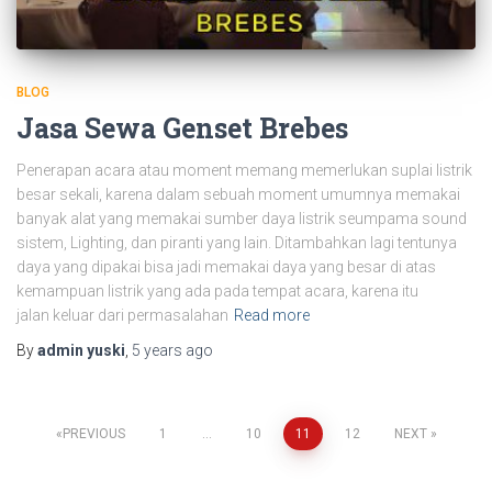
BLOG
Jasa Sewa Genset Brebes
Penerapan acara atau moment memang memerlukan suplai listrik
besar sekali, karena dalam sebuah moment umumnya memakai
banyak alat yang memakai sumber daya listrik seumpama sound
sistem, Lighting, dan piranti yang lain. Ditambahkan lagi tentunya
daya yang dipakai bisa jadi memakai daya yang besar di atas
kemampuan listrik yang ada pada tempat acara, karena itu
jalan keluar dari permasalahan
Read more
By
admin yuski
,
5 years
ago
PREVIOUS
1
…
10
11
12
NEXT