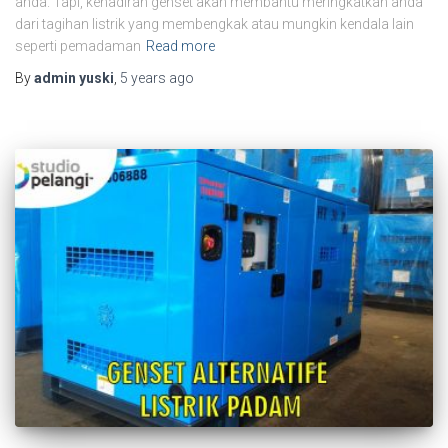
anda. Tapi, kehadiran genset akan membantu meringkatkan anda
dari tagihan listrik yang membengkak atau mungkin kendala lain
seperti pemadaman
Read more
By
admin yuski
,
5 years
ago