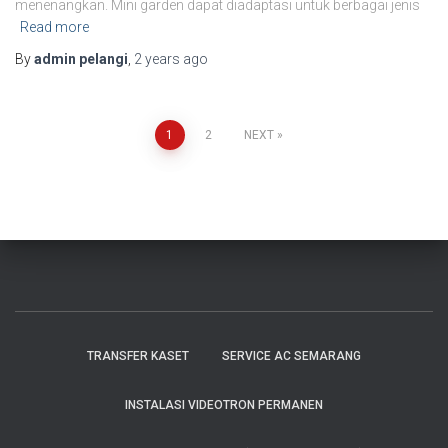
menenangkan. Mini garden dapat diadaptasi untuk berbagai jenis
Read more
By
admin pelangi
,
2 years
ago
1
2
NEXT
TRANSFER KASET
SERVICE AC SEMARANG
INSTALASI VIDEOTRON PERMANEN