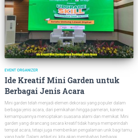
EVENT ORGANIZER
Ide Kreatif Mini Garden untuk
Berbagai Jenis Acara
Mini garden telah menjadi elemen dekorasi yang populer dalam
berbagai jenis acara, dari pernikahan hingga pameran, karena
kemampuannya menciptakan suasana alami dan memikat. Mini
garden yang dirancang secara kreatif tidak hanya memperindah
tempat acara, tetapi juga memberikan pengalaman unik bagi tamu
yang hadir. Dalam artikel ini, kita akan membahas berbagai