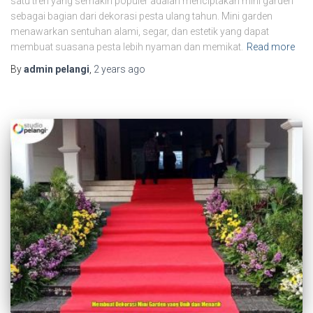
satu tren yang semakin populer adalah menciptakan mini garden
sebagai bagian dari dekorasi pesta ulang tahun. Mini garden
menawarkan sentuhan alami, segar, dan estetik yang dapat
membuat suasana pesta lebih nyaman dan memikat.
Read more
By
admin pelangi
,
2 years
ago