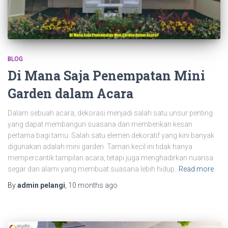
BLOG
Di Mana Saja Penempatan Mini
Garden dalam Acara
Dalam sebuah acara, dekorasi menjadi salah satu unsur penting
yang dapat membangun suasana dan memberikan kesan
pertama bagi tamu. Salah satu elemen dekoratif yang kini banyak
digunakan adalah mini garden. Taman kecil ini tidak hanya
mempercantik tampilan acara, tetapi juga menghadirkan nuansa
segar dan alami yang membuat suasana lebih hidup.
Read more
By
admin pelangi
,
10 months
ago