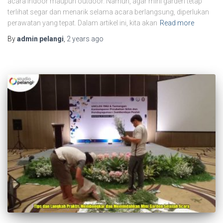
acara indoor maupun outdoor. Namun, agar mini garden tetap
terlihat segar dan menarik selama acara berlangsung, diperlukan
perawatan yang tepat. Dalam artikel ini, kita akan
Read more
By
admin pelangi
,
2 years
ago