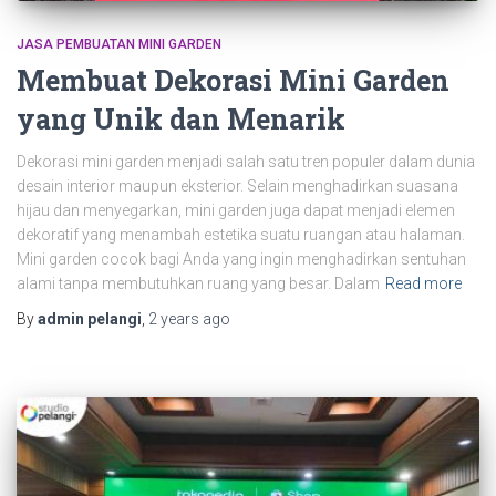
JASA PEMBUATAN MINI GARDEN
Membuat Dekorasi Mini Garden
yang Unik dan Menarik
Dekorasi mini garden menjadi salah satu tren populer dalam dunia
desain interior maupun eksterior. Selain menghadirkan suasana
hijau dan menyegarkan, mini garden juga dapat menjadi elemen
dekoratif yang menambah estetika suatu ruangan atau halaman.
Mini garden cocok bagi Anda yang ingin menghadirkan sentuhan
alami tanpa membutuhkan ruang yang besar. Dalam
Read more
By
admin pelangi
,
2 years
ago