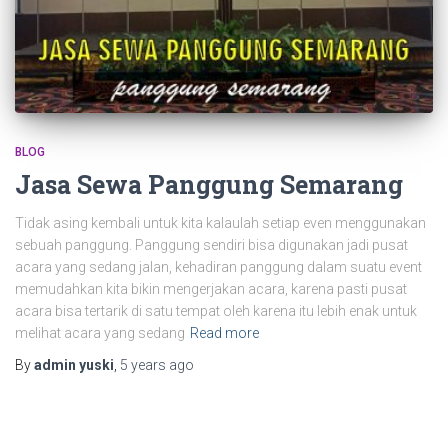
BLOG
Jasa Sewa Panggung Semarang
Tidak asing kembali untuk kita kalaulah setiap even menggunakan
sebuah panggung. Panggung sendiri bisa digunakan jadi pusat
acara yang sedang jalan, kehadiran panggung dalam suatu event
memudahkan kita bikin mengerjakan acara, karena pasti pusat
acara bisa tertarik di satu tempat oleh karena itu lebih enak untuk
melihat acara yang sedang
Read more
By
admin yuski
,
5 years
ago