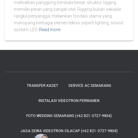
melibatkan panggung berskala besar, struktur rigging
memiliki peran yang sangat vital. Rigging bukan sekadar
rangka penyangga, melainkan fondasi utama yang
menopang berbagai elemen teknis seperti lighting, sound
system, LED
Read more
TRANSFER KASET
SERVICE AC SEMARANG
INSTALASI VIDEOTRON PERMANEN
FOTO WEDDING SEMARANG (+62 821-3727-9804)
JASA SEWA VIDEOTRON CILACAP (+62 821-3727-9804)