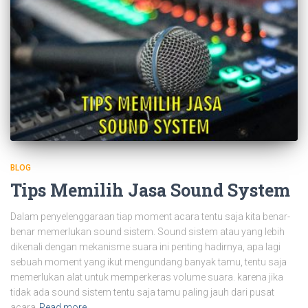
BLOG
Tips Memilih Jasa Sound System
Dalam penyelenggaraan tiap moment acara tentu saja kita benar-
benar memerlukan sound sistem. Sound sistem atau yang lebih
dikenali dengan mekanisme suara ini penting hadirnya, apa lagi
sebuah moment yang ikut mengundang banyak tamu, tentu saja
memerlukan alat untuk memperkeras volume suara. karena jika
tidak ada sound sistem tentu saja tamu paling jauh dari pusat
acara
Read more