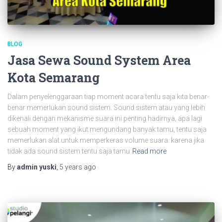
BLOG
Jasa Sewa Sound System Area
Kota Semarang
Dalam penyelenggaraan tiap moment acara tentu saja kita benar-
benar memerlukan sound sistem. Sound sistem atau yang lebih
dikenali dengan mekanisme suara ini penting hadirnya, apa lagi
sebuah moment yang ikut mengundang banyak tamu, tentu saja
memerlukan alat untuk memperkeras volume suara. karena jika
tidak ada sound sistem tentu saja tamu
Read more
By
admin yuski
,
5 years
ago