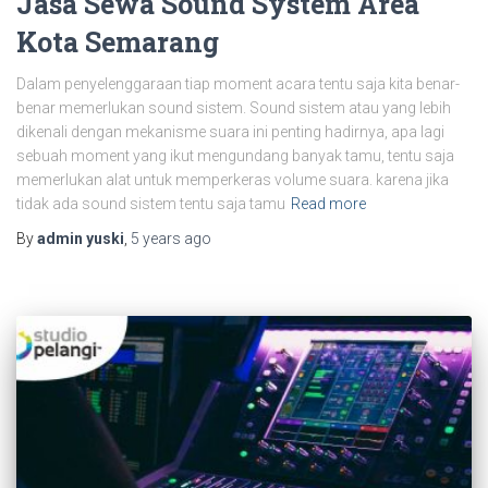
Jasa Sewa Sound System Area
Kota Semarang
Dalam penyelenggaraan tiap moment acara tentu saja kita benar-
benar memerlukan sound sistem. Sound sistem atau yang lebih
dikenali dengan mekanisme suara ini penting hadirnya, apa lagi
sebuah moment yang ikut mengundang banyak tamu, tentu saja
memerlukan alat untuk memperkeras volume suara. karena jika
tidak ada sound sistem tentu saja tamu
Read more
By
admin yuski
,
5 years
ago