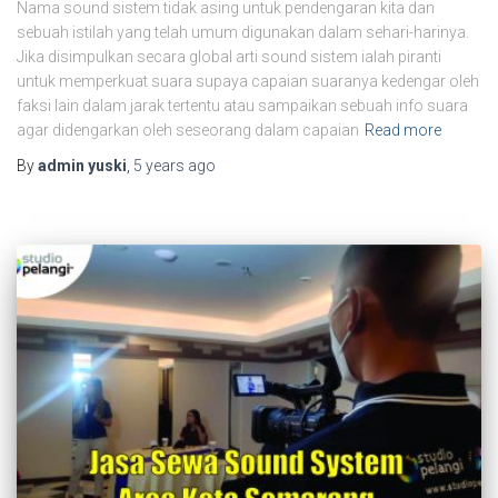
Nama sound sistem tidak asing untuk pendengaran kita dan
sebuah istilah yang telah umum digunakan dalam sehari-harinya.
Jika disimpulkan secara global arti sound sistem ialah piranti
untuk memperkuat suara supaya capaian suaranya kedengar oleh
faksi lain dalam jarak tertentu atau sampaikan sebuah info suara
agar didengarkan oleh seseorang dalam capaian
Read more
By
admin yuski
,
5 years
ago