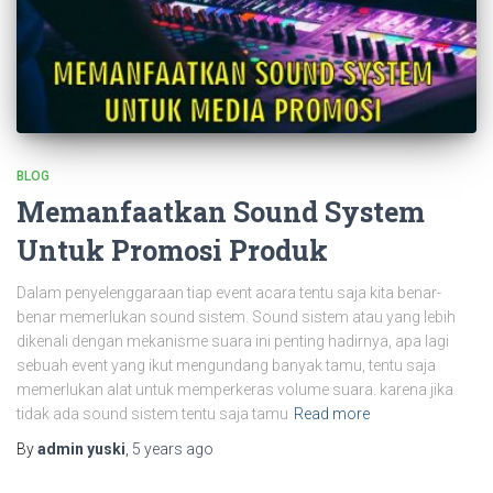
BLOG
Memanfaatkan Sound System
Untuk Promosi Produk
Dalam penyelenggaraan tiap event acara tentu saja kita benar-
benar memerlukan sound sistem. Sound sistem atau yang lebih
dikenali dengan mekanisme suara ini penting hadirnya, apa lagi
sebuah event yang ikut mengundang banyak tamu, tentu saja
memerlukan alat untuk memperkeras volume suara. karena jika
tidak ada sound sistem tentu saja tamu
Read more
By
admin yuski
,
5 years
ago