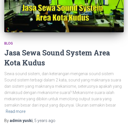
BLOG
Jasa Sewa Sound System Area
Kota Kudus
Sewa sound sistem, dan keterangan mengenai sound sistem
Sound sistem terbagi dalam 2 kata, sound yang maknanya suara
dan sistem yang maknanya mekanisme, seterusnya apakah yang
dimaksud dengan mekanisme suara? Mekanisme suara ialah
mekanisme yang dibikin untuk menolong output suara yang
semakin besar dari input yang dipunyai. Ukuran semakin besar
Read more
By
admin yuski
,
5 years
ago