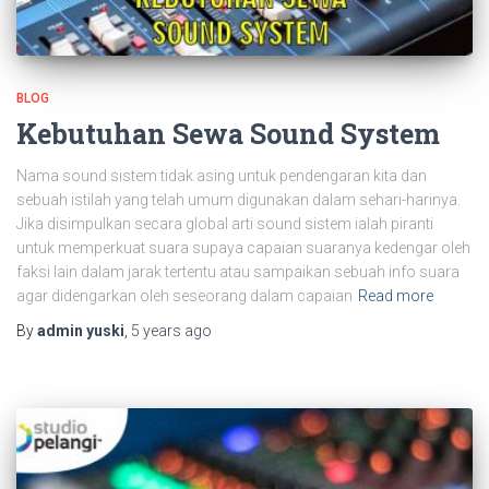
BLOG
Kebutuhan Sewa Sound System
Nama sound sistem tidak asing untuk pendengaran kita dan
sebuah istilah yang telah umum digunakan dalam sehari-harinya.
Jika disimpulkan secara global arti sound sistem ialah piranti
untuk memperkuat suara supaya capaian suaranya kedengar oleh
faksi lain dalam jarak tertentu atau sampaikan sebuah info suara
agar didengarkan oleh seseorang dalam capaian
Read more
By
admin yuski
,
5 years
ago