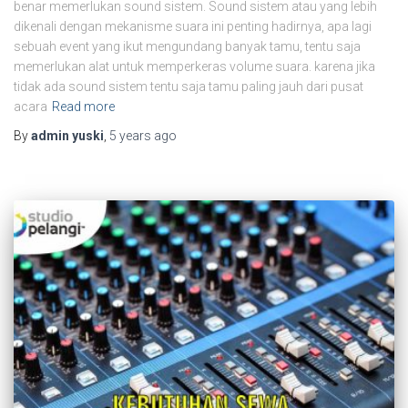
benar memerlukan sound sistem. Sound sistem atau yang lebih
dikenali dengan mekanisme suara ini penting hadirnya, apa lagi
sebuah event yang ikut mengundang banyak tamu, tentu saja
memerlukan alat untuk memperkeras volume suara. karena jika
tidak ada sound sistem tentu saja tamu paling jauh dari pusat
acara
Read more
By
admin yuski
,
5 years
ago