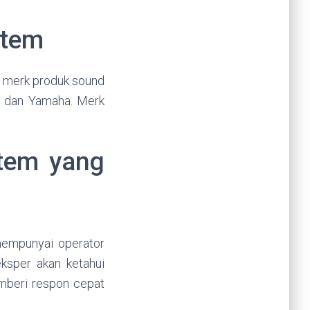
stem
ih merk produk sound
L, dan Yamaha. Merk
stem yang
mempunyai operator
ksper akan ketahui
emberi respon cepat