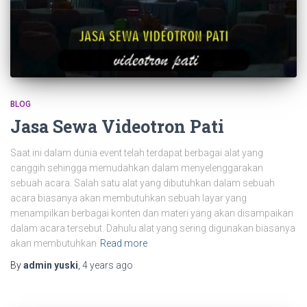
BLOG
Jasa Sewa Videotron Pati
Saat ini dalam dunia event telah terdapat berbagai alat yang
canggih sehingga memudahkan dalam menyelenggarakan
sebuah acara. Salah satu alat yang dibutuhkan dalam sebuah
acara biasanya akan membutuhkan sebuah layar yang
menampilkan berbagai konten dan materi yang akan disampaikan
dalam acara tersebut. Dahulu alat yang sering digunakan biasanya
akan membutuhkan
Read more
By
admin yuski
,
4 years
ago