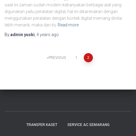
saat ini zaman sudah modern kebanyakan berbagai alat yang
digunakan yaitu peralatan digital, hal ini dikarenakan dengan
menggunakan peralatan dengan kontek digital memang dinilai
lebih menarik, maka dari itu
Read more
By
admin yuski
,
4 years
ago
PREVIOUS
1
2
TRANSFER KASET
SERVICE AC SEMARANG