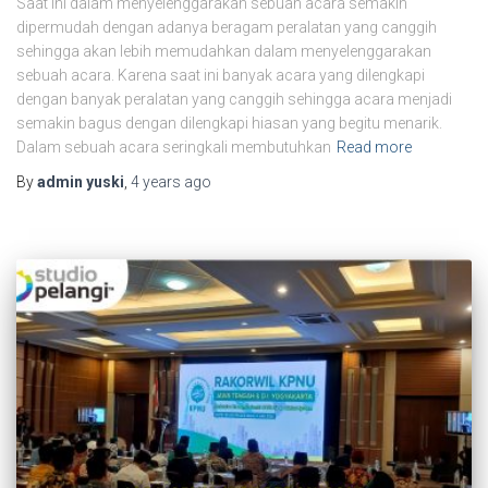
Saat ini dalam menyelenggarakan sebuah acara semakin
dipermudah dengan adanya beragam peralatan yang canggih
sehingga akan lebih memudahkan dalam menyelenggarakan
sebuah acara. Karena saat ini banyak acara yang dilengkapi
dengan banyak peralatan yang canggih sehingga acara menjadi
semakin bagus dengan dilengkapi hiasan yang begitu menarik.
Dalam sebuah acara seringkali membutuhkan
Read more
By
admin yuski
,
4 years
ago