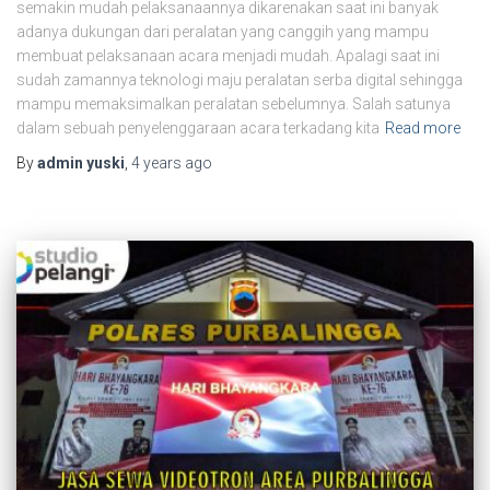
semakin mudah pelaksanaannya dikarenakan saat ini banyak
adanya dukungan dari peralatan yang canggih yang mampu
membuat pelaksanaan acara menjadi mudah. Apalagi saat ini
sudah zamannya teknologi maju peralatan serba digital sehingga
mampu memaksimalkan peralatan sebelumnya. Salah satunya
dalam sebuah penyelenggaraan acara terkadang kita
Read more
By
admin yuski
,
4 years
ago