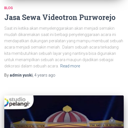
BLOG
Jasa Sewa Videotron Purworejo
Saat ini ketika akan menyelenggarakan akan menjadi semakin
mudah dikarenakan saat ini berbagi penyelenggaraan acara ini
mendapatkan dukungan peralatan yang mampu membuat sebuah
acara menjadi semakin meriah. Dalam sebuah acara terkadang
kita membutuhkan sebuah layar yang nantinya bisa digunakan
untuk menampilkan sebuah acara maupun dijadikan sebagai
dekorasi dalam sebuah acara.
Read more
By
admin yuski
,
4 years
ago