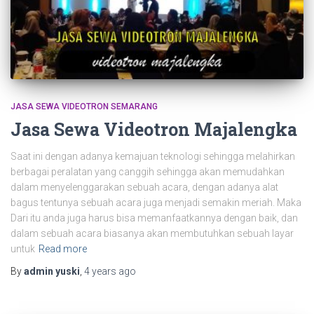
JASA SEWA VIDEOTRON SEMARANG
Jasa Sewa Videotron Majalengka
Saat ini dengan adanya kemajuan teknologi sehingga melahirkan
berbagai peralatan yang canggih sehingga akan memudahkan
dalam menyelenggarakan sebuah acara, dengan adanya alat
bagus tentunya sebuah acara juga menjadi semakin meriah. Maka
Dari itu anda juga harus bisa memanfaatkannya dengan baik, dan
dalam sebuah acara biasanya akan membutuhkan sebuah layar
untuk
Read more
By
admin yuski
,
4 years
ago