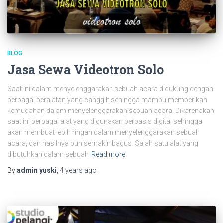
BLOG
Jasa Sewa Videotron Solo
Saat ini dalam menyelenggarakan sebuah acara didukung dengan
berbagai peralatan yang canggih sehingga mampu memberikan
kemudahan dalam menyelenggarakan sebuah acara. Dikarenakan
saat ini berbagai alat yang digunakan berbasis digital sehingga
akan membuat lebih ringan dalam menyelenggarakan sebuah
acara, dan hasilnya pun semakin bagus. Salah satu alat yang
dibutuhkan dalam sebuah
Read more
By
admin yuski
,
4 years
ago