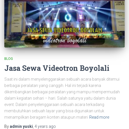
BLOG
Jasa Sewa Videotron Boyolali
Saat ini dalam menyelenggarakan sebuah acara banyak ditemui
berbagai peralatan yang canggih. Hal ini terjadi karena
dikembangkan berbagai peralatan yang mampu mempermudah
dalam kegiatan sehari – hari. Salah satunya yaitu dalam dunia
event. Dalam penyelenggaraan sebuah acara terkadang
membutuhkan sebuah layar yang bisa digunakan untuk
menampilkan beragam konten ataupun materi
Read more
By
admin yuski
,
4 years
ago