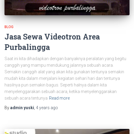
BLOG
Jasa Sewa Videotron Area
Purbalingga
Saat ini kita dihadapkan dengan banyaknya peralatan yang begitu
canggih yang mampu mendukung jalannya sebuah acara.
Semakin canggih alat yang akan kita gunakan tentunya semakin
mudah kita dalam menjalani kegiatan sehari hari dan tentunya
hasilnya pun semakin bagus. Seperti halnya dalam kita
menyelenggarakan sebuah acara, ketika menyelenggarakan
sebuah acara tentunya
Read more
By
admin yuski
,
4 years
ago