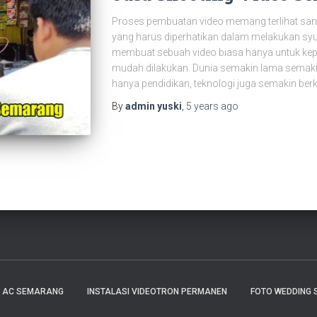
Proses pembuatan video memang terlihat sa
yang harus diperhatikan dalam melakukan syut
membuat sebuah video biasa hanya untuk keper
mudah dilakukan. Dunia semakin lama semak
hanya pendidikan, teknologi juga semakin ber
By
admin yuski
,
5 years
ago
E AC SEMARANG
INSTALASI VIDEOTRON PERMANEN
FOTO WEDDING 