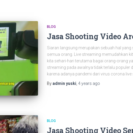
BLOG
Jasa Shooting Video A
Siaran langsung merupakan sebuah hal yang s
semua orang. Live streaming memudahkan ki
kita sehari-hari terutama bagai orang-orang y
streaming pada awalnya tidak terlalu populer
karena adanya pandemi dari virus corona live
By
admin yuski
,
4 years
ago
BLOG
Jasa Shooting Video S