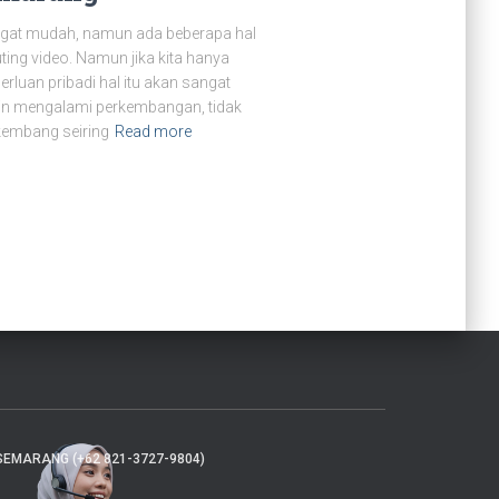
ngat mudah, namun ada beberapa hal
ing video. Namun jika kita hanya
luan pribadi hal itu akan sangat
in mengalami perkembangan, tidak
kembang seiring
Read more
SEMARANG (+62 821-3727-9804)