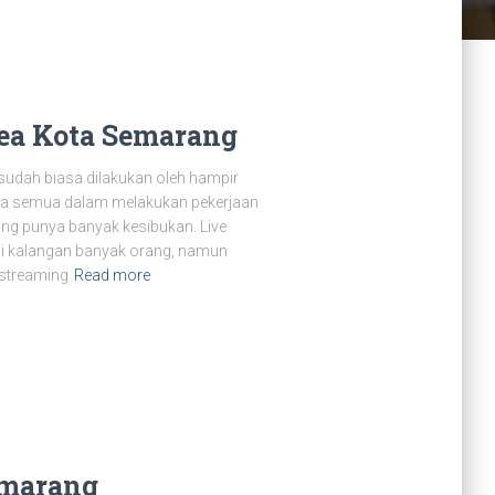
rea Kota Semarang
udah biasa dilakukan oleh hampir
ta semua dalam melakukan pekerjaan
ang punya banyak kesibukan. Live
 di kalangan banyak orang, namun
 streaming
Read more
emarang