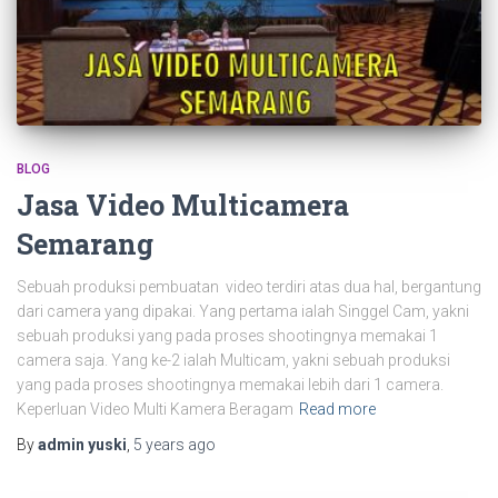
BLOG
Jasa Video Multicamera
Semarang
Sebuah produksi pembuatan video terdiri atas dua hal, bergantung
dari camera yang dipakai. Yang pertama ialah Singgel Cam, yakni
sebuah produksi yang pada proses shootingnya memakai 1
camera saja. Yang ke-2 ialah Multicam, yakni sebuah produksi
yang pada proses shootingnya memakai lebih dari 1 camera.
Keperluan Video Multi Kamera Beragam
Read more
By
admin yuski
,
5 years
ago