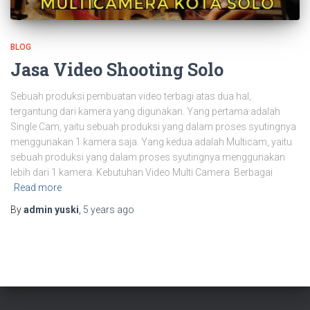
BLOG
Jasa Video Shooting Solo
Sebuah produksi pembuatan video terbagi atas dua hal,
tergantung dari kamera yang digunakan. Yang pertama adalah
Single Cam, yaitu sebuah produksi yang dalam proses syutingnya
menggunakan 1 kamera saja. Yang kedua adalah Multicam, yaitu
sebuah produksi yang dalam proses syutingnya menggunakan
lebih dari 1 kamera. Kebutuhan Video Multi Camera Berbagai
Read more
By
admin yuski
,
5 years
ago