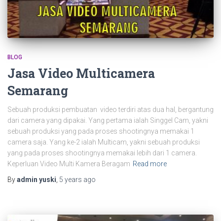
BLOG
Jasa Video Multicamera
Semarang
Sebuah produksi pembuatan video terdiri atas dua hal, bergantung
dari camera yang dipakai. Yang pertama ialah Singgel Cam, yakni
sebuah produksi yang pada proses shootingnya memakai 1
camera saja. Yang ke-2 ialah Multicam, yakni sebuah produksi
yang pada proses shootingnya memakai lebih dari 1 camera.
Keperluan Video Multi Kamera Beragam
Read more
By
admin yuski
,
5 years
ago