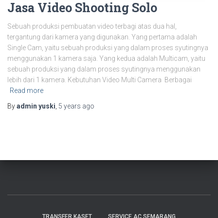
Jasa Video Shooting Solo
Sebuah produksi pembuatan video terbagi atas dua hal,
tergantung dari kamera yang digunakan. Yang pertama adalah
Single Cam, yaitu sebuah produksi yang dalam proses syutingnya
menggunakan 1 kamera saja. Yang kedua adalah Multicam, yaitu
sebuah produksi yang dalam proses syutingnya menggunakan
lebih dari 1 kamera. Kebutuhan Video Multi Camera Berbagai
Read more
By
admin yuski
,
5 years
ago
TRANSFER KASET
SERVICE AC SEMARANG