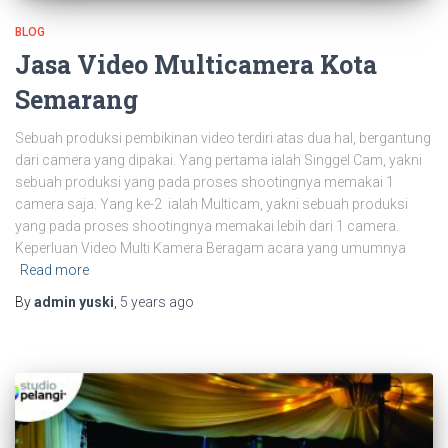
BLOG
Jasa Video Multicamera Kota
Semarang
Sebuah produksi pembikinan video terdiri atas dua hal, bergantung
dari camera yang dipakai. Yang pertama ialah Singgel Cam, yakni
sebuah produksi yang pada proses shootingnya memakai 1
camera saja. Yang ke-2 ialah Multicam, yakni sebuah produksi
yang pada proses shootingnya memakai lebih dari 1 camera.
Keperluan Video Multi Kamera Beragam acara yang umumnya
Read more
By
admin yuski
,
5 years
ago