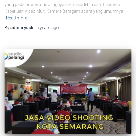
yang pada proses shootingnya memakai lebih dari 1 camera.
Keperluan Video Multi Kamera Beragam acara yang umumnya
Read more
By
admin yuski
,
5 years
ago