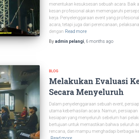
menentukan kesuksesan sebuah acara. Baik ac
kesan profesional akan memengaruhi persepsi 
kerja. Penyelenggaraan event yang profesional
acara, tetapi juga dari perencanaan, pelaksanaa
dengan
Read more
By
admin pelangi
,
6 months
ago
BLOG
Melakukan Evaluasi Ke
Secara Menyeluruh
Dalam penyelenggaraan sebuah event, persi
utama keberhasilan acara. Namun, persiapan sa
kesiapan yang menyeluruh sebelum hari pelak
bertujuan untuk memastikan bahwa seluruh asp
rencana, dan mampu menghadapi berbagai kem
Read more