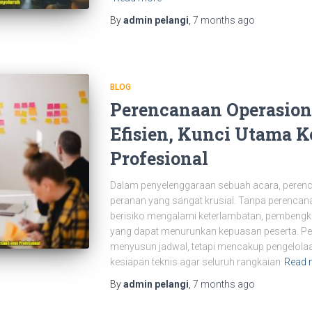
By
admin pelangi
,
7 months
ago
BLOG
Perencanaan Operasion
Efisien, Kunci Utama 
Profesional
Dalam penyelenggaraan sebuah acara, pere
peranan yang sangat krusial. Tanpa perencana
berisiko mengalami keterlambatan, pembengka
yang dapat menurunkan kepuasan peserta. P
menyusun jadwal, tetapi mencakup pengelolaan
kesiapan teknis agar seluruh rangkaian
Read 
By
admin pelangi
,
7 months
ago