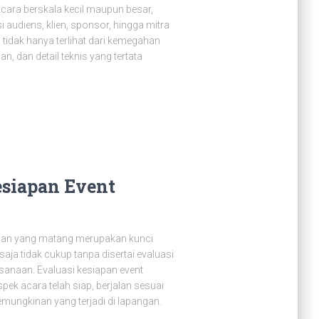
ara berskala kecil maupun besar,
audiens, klien, sponsor, hingga mitra
 tidak hanya terlihat dari kemegahan
n, dan detail teknis yang tertata
siapan Event
apan yang matang merupakan kunci
ja tidak cukup tanpa disertai evaluasi
sanaan. Evaluasi kesiapan event
ek acara telah siap, berjalan sesuai
ungkinan yang terjadi di lapangan.