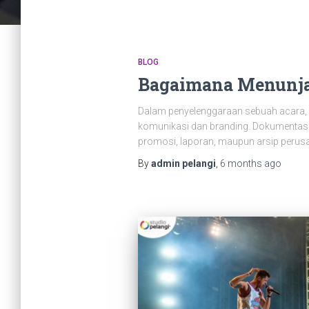
BLOG
Bagaimana Menunja
Dalam penyelenggaraan sebuah acara, 
komunikasi dan branding. Dokumentasi
promosi, laporan, maupun arsip perus
By
admin pelangi
,
6 months
ago