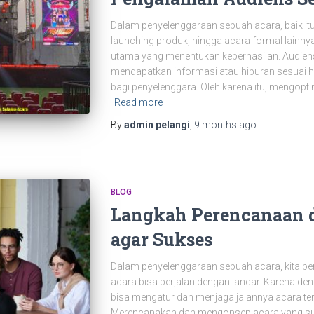
Dalam penyelenggaraan sebuah acara, baik itu 
launching produk, hingga acara formal lainny
utama yang menentukan keberhasilan. Audiens
mendapatkan informasi atau hiburan sesuai 
bagi penyelenggara. Oleh karena itu, mengop
Read more
By
admin pelangi
,
9 months
ago
BLOG
Langkah Perencanaan 
agar Sukses
Dalam penyelenggaraan sebuah acara, kita pe
acara bisa berjalan dengan lancar. Karena d
bisa mengatur dan menjaga jalannya acara ter
Merencanakan dan mengonsep acara yang su