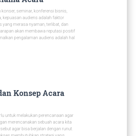
konser, seminar, konferensi bisnis,
a, kepuasan audiens adalah faktor
 yang merasa nyaman, terlibat, dan
harapan akan membawa reputasi positif
timalkan pengalaman audiens adalah hal
dan Konsep Acara
rlu untuk melakukan perencanaan agar
engan merencanakan sebuah acara kita
sebut agar bisa berjalan dengan runut.
kses membutuhkan strategi yang