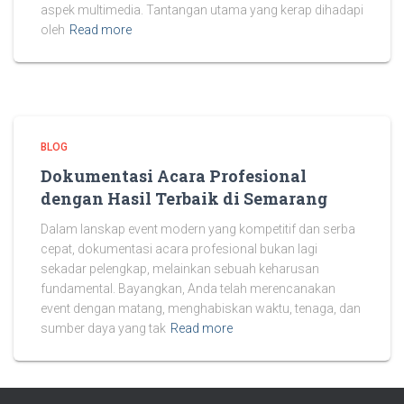
aspek multimedia. Tantangan utama yang kerap dihadapi
oleh
Read more
BLOG
Dokumentasi Acara Profesional
dengan Hasil Terbaik di Semarang
Dalam lanskap event modern yang kompetitif dan serba
cepat, dokumentasi acara profesional bukan lagi
sekadar pelengkap, melainkan sebuah keharusan
fundamental. Bayangkan, Anda telah merencanakan
event dengan matang, menghabiskan waktu, tenaga, dan
sumber daya yang tak
Read more