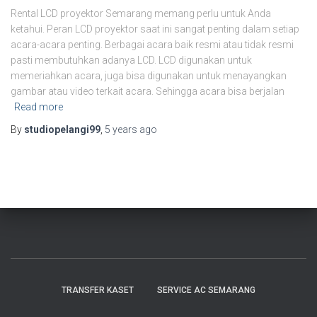
Rental LCD proyektor Semarang memang perlu untuk Anda
ketahui. Peran LCD proyektor saat ini sangat penting dalam setiap
acara-acara penting. Berbagai acara baik resmi atau tidak resmi
pasti membutuhkan adanya LCD. LCD digunakan untuk
memeriahkan acara, juga bisa digunakan untuk menayangkan
gambar atau video terkait acara. Sehingga acara bisa berjalan
Read more
By
studiopelangi99
,
5 years
ago
TRANSFER KASET
SERVICE AC SEMARANG