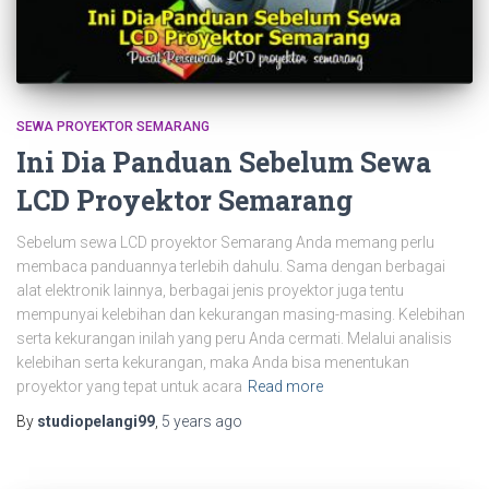
SEWA PROYEKTOR SEMARANG
Ini Dia Panduan Sebelum Sewa
LCD Proyektor Semarang
Sebelum sewa LCD proyektor Semarang Anda memang perlu
membaca panduannya terlebih dahulu. Sama dengan berbagai
alat elektronik lainnya, berbagai jenis proyektor juga tentu
mempunyai kelebihan dan kekurangan masing-masing. Kelebihan
serta kekurangan inilah yang peru Anda cermati. Melalui analisis
kelebihan serta kekurangan, maka Anda bisa menentukan
proyektor yang tepat untuk acara
Read more
By
studiopelangi99
,
5 years
ago