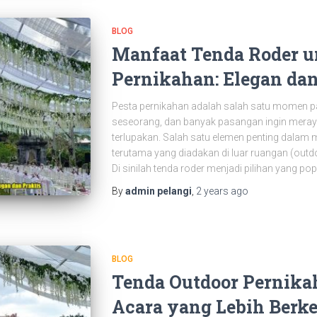
BLOG
Manfaat Tenda Roder u
Pernikahan: Elegan dan
Pesta pernikahan adalah salah satu momen p
seseorang, dan banyak pasangan ingin meray
terlupakan. Salah satu elemen penting dalam
terutama yang diadakan di luar ruangan (outdo
Di sinilah tenda roder menjadi pilihan yang popu
By
admin pelangi
,
2 years
ago
BLOG
Tenda Outdoor Pernikah
Acara yang Lebih Berk