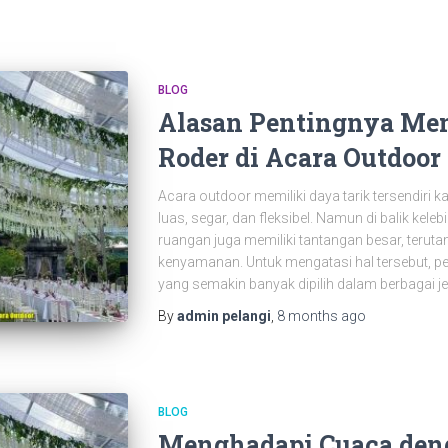
BLOG
Alasan Pentingnya Me
Roder di Acara Outdoor
Acara outdoor memiliki daya tarik tersendiri
luas, segar, dan fleksibel. Namun di balik kel
ruangan juga memiliki tantangan besar, teruta
kenyamanan. Untuk mengatasi hal tersebut, p
yang semakin banyak dipilih dalam berbagai j
By
admin pelangi
,
8 months
ago
BLOG
Menghadapi Cuaca deng