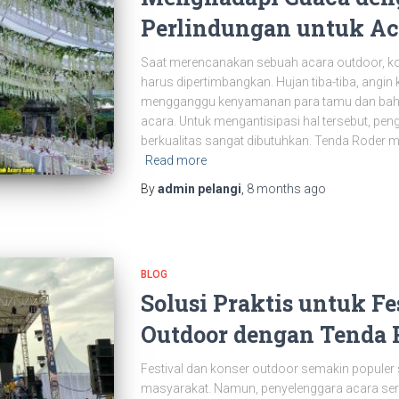
Perlindungan untuk Ac
Saat merencanakan sebuah acara outdoor, kon
harus dipertimbangkan. Hujan tiba-tiba, angin
mengganggu kenyamanan para tamu dan bahk
acara. Untuk mengantisipasi hal tersebut, p
berkualitas sangat dibutuhkan. Tenda Roder me
Read more
By
admin pelangi
,
8 months
ago
BLOG
Solusi Praktis untuk Fe
Outdoor dengan Tenda 
Festival dan konser outdoor semakin populer 
masyarakat. Namun, penyelenggara acara se