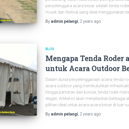
penyelenggara acara besar adalah tenda roder
musik dan festival yang ideal menggunakan t
By
admin pelangi
,
2 years
ago
BLOG
Mengapa Tenda Roder a
untuk Acara Outdoor B
Dalam dunia penyelenggaraan acara, tenda ro
acara outdoor yang membutuhkan infrastruktu
hingga pameran dan konser, tenda roder mena
elegan. Artikel ini akan menjelaskan berbagai
pilihan ideal untuk acara-acara besar di luar r
By
admin pelangi
,
2 years
ago