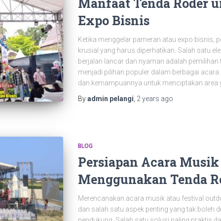
Manfaat Tenda Roder 
Expo Bisnis
Ketika menggelar pameran atau expo bisnis, p
krusial yang harus diperhatikan. Salah satu 
berjalan lancar dan nyaman adalah pemilihan 
menjadi pilihan populer dalam berbagai acara b
dan kemampuannya untuk menciptakan area
By
admin pelangi
,
2 years
ago
BLOG
Persiapan Acara Musik 
Menggunakan Tenda R
Merencanakan acara musik atau festival out
dan salah satu aspek penting yang tak boleh d
pendukung. Salah satu solusi paling praktis d