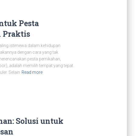
ntuk Pesta
 Praktis
aling istimewa dalam kehidupan
akannya dengan cara yang tak
 merencanakan pesta pernikahan,
or), adalah memilih tempat yang tepat.
ler. Selain
Read more
an: Solusi untuk
esan