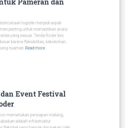
untuk Pameran dan
erencanaan logistik menjadi aspek
elemen penting untuk memastikan acara
tenda yang sesuai. Tenda Roder kini
esar karena fleksibilitas, kekokohan,
 yang nyaman
Read more
dan Event Festival
oder
door memerlukan persiapan matang,
iabaikan adalah infrastruktur
an fleksibel yang banyak digunakan oleh