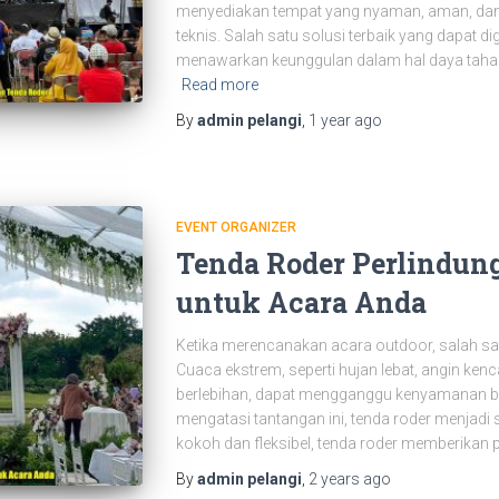
menyediakan tempat yang nyaman, aman, dan f
teknis. Salah satu solusi terbaik yang dapat d
menawarkan keunggulan dalam hal daya tahan, 
Read more
By
admin pelangi
,
1 year
ago
EVENT ORGANIZER
Tenda Roder Perlindun
untuk Acara Anda
Ketika merencanakan acara outdoor, salah sa
Cuaca ekstrem, seperti hujan lebat, angin kenc
berlebihan, dapat mengganggu kenyamanan b
mengatasi tantangan ini, tenda roder menjadi 
kokoh dan fleksibel, tenda roder memberikan 
By
admin pelangi
,
2 years
ago