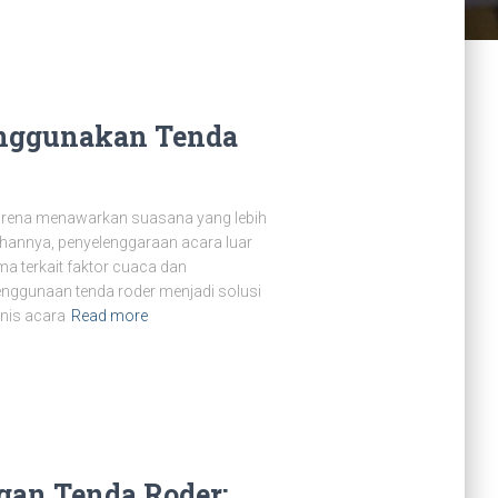
nggunakan Tenda
 karena menawarkan suasana yang lebih
ebihannya, penyelenggaraan acara luar
ma terkait faktor cuaca dan
enggunaan tenda roder menjadi solusi
enis acara
Read more
an Tenda Roder: