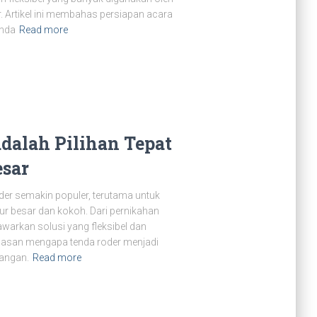
. Artikel ini membahas persiapan acara
enda
Read more
dalah Pilihan Tepat
esar
der semakin populer, terutama untuk
r besar dan kokoh. Dari pernikahan
warkan solusi yang fleksibel dan
 alasan mengapa tenda roder menjadi
uangan.
Read more