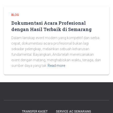
BLOG
Dokumentasi Acara Profesional
dengan Hasil Terbaik di Semarang
Dalam lanskap event modern yang kompetitif dan serba
cepat, dokumentasi acara profesional bukan lagi
sekadar pelengkap, melainkan sebuah keharusan
fundamental. Bayangkan, Anda telah merencanakan
event dengan matang, menghabiskan waktu, tenaga, dan
sumber daya yang tak
Read more
TRANSFER KASET
SERVICE AC SEMARANG