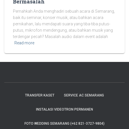
Bermasalah
Pernahkah Anda menghadiri sebuah acara di Semarang,
baik itu seminar, konser musik, atau bahkan acara
pernikahan, lalu mendapati suara yang tiba-tiba putus-
putus, mikrofon mendengung, atau bahkan musik yang
terdengar pecah? Masalah audio dalam event adalah
Read more
TRANSFER KASET
SERVICE AC SEMARANG
INSTALASI VIDEOTRON PERMANEN
FOTO WEDDING SEMARANG (+62 821-3727-9804)