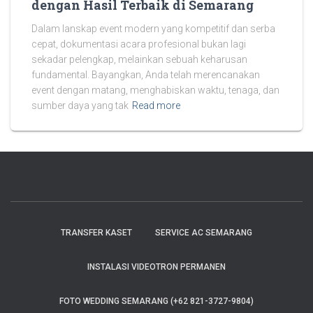
dengan Hasil Terbaik di Semarang
Dalam lanskap event modern yang kompetitif dan serba
cepat, dokumentasi acara profesional bukan lagi
sekadar pelengkap, melainkan sebuah keharusan
fundamental. Bayangkan, Anda telah merencanakan
event dengan matang, menghabiskan waktu, tenaga, dan
sumber daya yang tak
Read more
TRANSFER KASET
SERVICE AC SEMARANG
INSTALASI VIDEOTRON PERMANEN
FOTO WEDDING SEMARANG (+62 821-3727-9804)