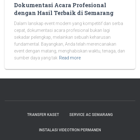
Dokumentasi Acara Profesional
dengan Hasil Terbaik di Semarang
Dalam lanskap event modern yang kompetitif dan serba
cepat, dokumentasi acara profesional bukan lagi
sekadar pelengkap, melainkan sebuah keharusan
fundamental. Bayangkan, Anda telah merencanakan
event dengan matang, menghabiskan waktu, tenaga, dan
sumber daya yang tak
Read more
TRANSFER KASET
SERVICE AC SEMARANG
INSTALASI VIDEOTRON PERMANEN