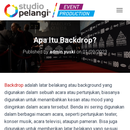
TOGGL
Apa Itu Backdrop?
Published by
admin yuski
on
01/09/2023
Backdrop
adalah latar belakang atau background yang
digunakan dalam sebuah acara atau pertunjukan, biasanya
digunakan untuk menambahkan kesan atau mood yang
diinginkan dalam acara tersebut. Benda ini sering digunakan
dalam berbagai macam acara, seperti pertunjukan teater,
konser musik, acara televisi, ataupun pameran. Bisa juga
digunakan untuk memberikan latar belakang yang sesuai