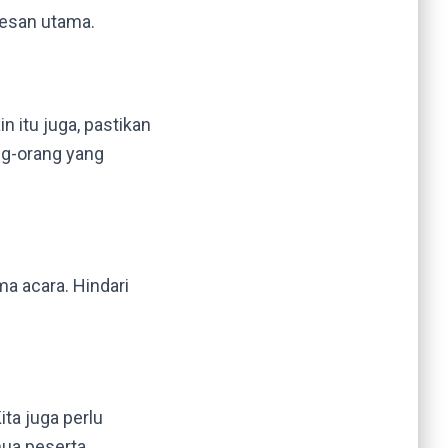
 pesan utama.
n itu juga, pastikan
ng-orang yang
ma acara. Hindari
ta juga perlu
ua peserta.