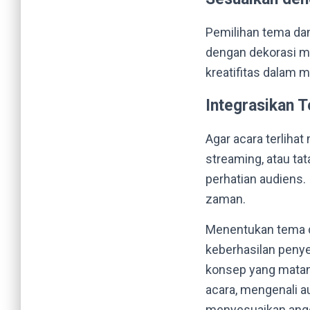
Pemilihan tema dan
dengan dekorasi me
kreatifitas dalam
Integrasikan T
Agar acara terlihat
streaming, atau ta
perhatian audiens. I
zaman.
Menentukan tema d
keberhasilan peny
konsep yang matan
acara, mengenali a
menyesuaikan angg