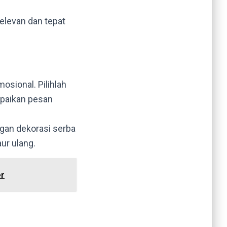
elevan dan tepat
sional. Pilihlah
mpaikan pesan
ngan dekorasi serba
ur ulang.
er