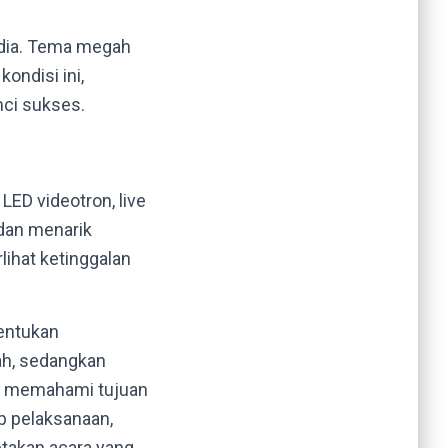
edia. Tema megah
ondisi ini,
nci sukses.
LED videotron, live
 dan menarik
rlihat ketinggalan
entukan
ah, sedangkan
n memahami tujuan
p pelaksanaan,
takan acara yang