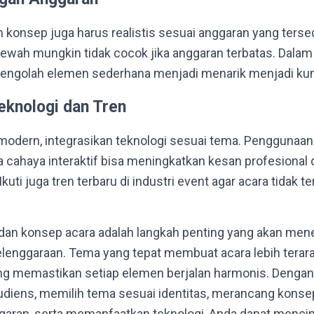
 konsep juga harus realistis sesuai anggaran yang ters
wah mungkin tidak cocok jika anggaran terbatas. Dalam k
 mengolah elemen sederhana menjadi menarik menjadi ku
eknologi dan Tren
 modern, integrasikan teknologi sesuai tema. Penggunaan 
ta cahaya interaktif bisa meningkatkan kesan profesional
kuti juga tren terbaru di industri event agar acara tidak te
an konsep acara adalah langkah penting yang akan men
elenggaraan. Tema yang tepat membuat acara lebih terar
g memastikan setiap elemen berjalan harmonis. Denga
udiens, memilih tema sesuai identitas, merancang konse
aran, serta memanfaatkan teknologi, Anda dapat mencip