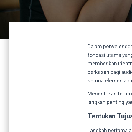
Dalam penyelengga
fondasi utama yan
memberikan identi
berkesan bagi aud
semua elemen acara
Menentukan tema d
langkah penting ya
Tentukan Tuju
Langkah pertama a