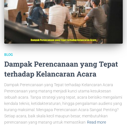
BLOG
Dampak Perencanaan yang Tepat
terhadap Kelancaran Acara
Dampak Perencanaan yang Tepat terhadap Kelancaran Acara
Perencanaan yang matang menjadi kunci utama kesuksesan
sebuah acara. Tanpa strategi yang tepat, acara berisiko mengalami
kendala teknis, ketidakteraturan, hingga pengalaman audiens yang
kurang maksimal. Mengapa Perencanaan Acara Sangat Penting?
Setiap acara, baik skala kecil maupun besar, membutuhkan
perencanaan yang matang untuk memastikan
Read more