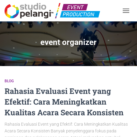
TOGGL
event organizer
BLOG
Rahasia Evaluasi Event yang
Efektif: Cara Meningkatkan
Kualitas Acara Secara Konsisten
Rahasia Evaluasi Event yang Efektif: Cara Meningkatkan Kualitas
Acara Secara Konsisten Banyak penyelenggara fokus pada