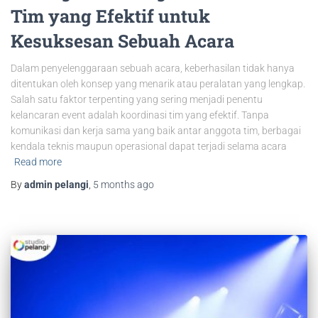
Tim yang Efektif untuk
Kesuksesan Sebuah Acara
Dalam penyelenggaraan sebuah acara, keberhasilan tidak hanya
ditentukan oleh konsep yang menarik atau peralatan yang lengkap.
Salah satu faktor terpenting yang sering menjadi penentu
kelancaran event adalah koordinasi tim yang efektif. Tanpa
komunikasi dan kerja sama yang baik antar anggota tim, berbagai
kendala teknis maupun operasional dapat terjadi selama acara
Read more
By
admin pelangi
,
5 months
ago