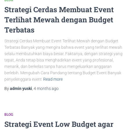
BLOG
Strategi Cerdas Membuat Event
Terlihat Mewah dengan Budget
Terbatas
Strategi Cerdas Membuat Event Terlihat Mewah dengan Budget
Terbatas Banyak yang mengira bahwa event yang terlihat mewah
selalu membutuhkan biaya besar. Faktanya, dengan strategi yang
tepat, Anda tetap bisa menghadirkan event yang profesional,
menarik, dan berkelas tanpa harus mengeluarkan anggaran
berlebih. Mengubah Cara Pandang tentang Budget Event Banyak
penyelenggara event
Read more
By
admin yuski
,
4 months
ago
BLOG
Strategi Event Low Budget agar