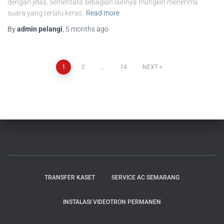
dengan jelas, sementara sebagian lainnya mungkin menerima
suara yang terlalu keras.
Read more
By
admin pelangi
,
5 months
ago
1
2
…
14
NEXT
TRANSFER KASET
SERVICE AC SEMARANG
INSTALASI VIDEOTRON PERMANEN