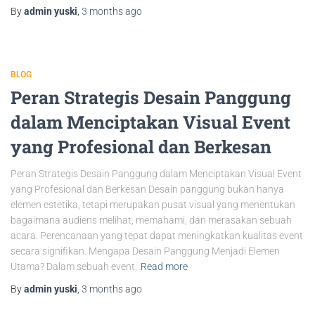
By
admin yuski
,
3 months
ago
BLOG
Peran Strategis Desain Panggung
dalam Menciptakan Visual Event
yang Profesional dan Berkesan
Peran Strategis Desain Panggung dalam Menciptakan Visual Event
yang Profesional dan Berkesan Desain panggung bukan hanya
elemen estetika, tetapi merupakan pusat visual yang menentukan
bagaimana audiens melihat, memahami, dan merasakan sebuah
acara. Perencanaan yang tepat dapat meningkatkan kualitas event
secara signifikan. Mengapa Desain Panggung Menjadi Elemen
Utama? Dalam sebuah event,
Read more
By
admin yuski
,
3 months
ago