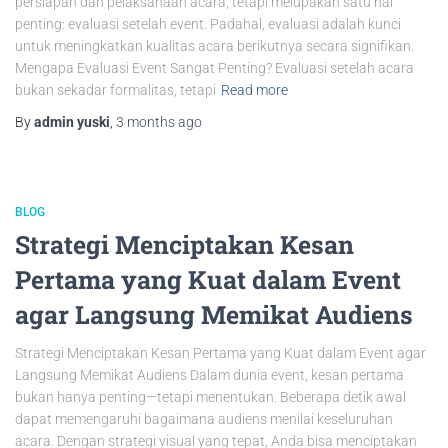
persiapan dan pelaksanaan acara, tetapi melupakan satu hal
penting: evaluasi setelah event. Padahal, evaluasi adalah kunci
untuk meningkatkan kualitas acara berikutnya secara signifikan.
Mengapa Evaluasi Event Sangat Penting? Evaluasi setelah acara
bukan sekadar formalitas, tetapi
Read more
By
admin yuski
,
3 months
ago
BLOG
Strategi Menciptakan Kesan
Pertama yang Kuat dalam Event
agar Langsung Memikat Audiens
Strategi Menciptakan Kesan Pertama yang Kuat dalam Event agar
Langsung Memikat Audiens Dalam dunia event, kesan pertama
bukan hanya penting—tetapi menentukan. Beberapa detik awal
dapat memengaruhi bagaimana audiens menilai keseluruhan
acara. Dengan strategi visual yang tepat, Anda bisa menciptakan