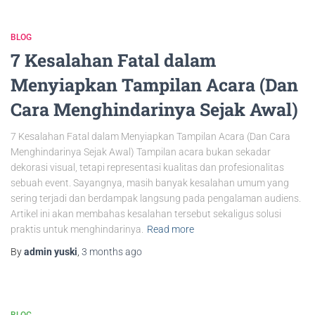
BLOG
7 Kesalahan Fatal dalam
Menyiapkan Tampilan Acara (Dan
Cara Menghindarinya Sejak Awal)
7 Kesalahan Fatal dalam Menyiapkan Tampilan Acara (Dan Cara
Menghindarinya Sejak Awal) Tampilan acara bukan sekadar
dekorasi visual, tetapi representasi kualitas dan profesionalitas
sebuah event. Sayangnya, masih banyak kesalahan umum yang
sering terjadi dan berdampak langsung pada pengalaman audiens.
Artikel ini akan membahas kesalahan tersebut sekaligus solusi
praktis untuk menghindarinya.
Read more
By
admin yuski
,
3 months
ago