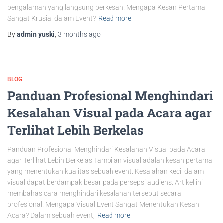
pengalaman yang langsung berkesan. Mengapa Kesan Pertama
Sangat Krusial dalam Event?
Read more
By
admin yuski
,
3 months
ago
BLOG
Panduan Profesional Menghindari
Kesalahan Visual pada Acara agar
Terlihat Lebih Berkelas
Panduan Profesional Menghindari Kesalahan Visual pada Acara
agar Terlihat Lebih Berkelas Tampilan visual adalah kesan pertama
yang menentukan kualitas sebuah event. Kesalahan kecil dalam
visual dapat berdampak besar pada persepsi audiens. Artikel ini
membahas cara menghindari kesalahan tersebut secara
profesional. Mengapa Visual Event Sangat Menentukan Kesan
Acara? Dalam sebuah event,
Read more