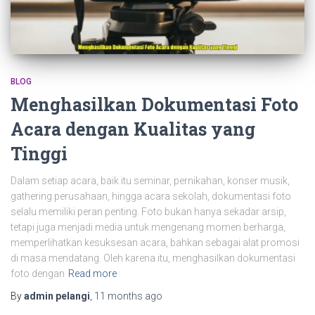
BLOG
Menghasilkan Dokumentasi Foto
Acara dengan Kualitas yang
Tinggi
Dalam setiap acara, baik itu seminar, pernikahan, konser musik,
gathering perusahaan, hingga acara sekolah, dokumentasi foto
selalu memiliki peran penting. Foto bukan hanya sekadar arsip,
tetapi juga menjadi media untuk mengenang momen berharga,
memperlihatkan kesuksesan acara, bahkan sebagai alat promosi
di masa mendatang. Oleh karena itu, menghasilkan dokumentasi
foto dengan
Read more
By
admin pelangi
,
11 months
ago