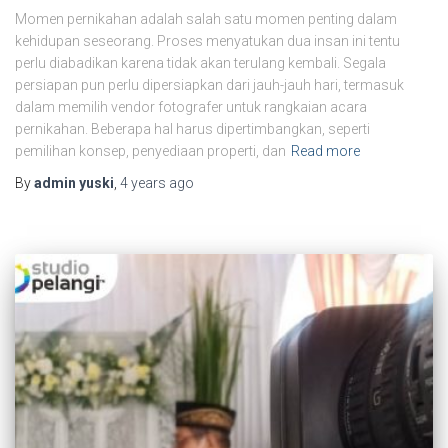
Momen pernikahan adalah salah satu momen penting dalam
kehidupan seseorang. Proses menyatukan dua insan ini tentu
perlu diabadikan karena tidak akan terulang kembali. Segala
persiapan pun perlu dipersiapkan dari jauh-jauh hari, termasuk
dalam memilih vendor fotografer untuk rangkaian acara
pernikahan. Beberapa hal harus dipertimbangkan, seperti
pemilihan konsep, penyediaan properti, dan
Read more
By
admin yuski
,
4 years
ago