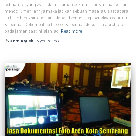
sebuah hal yang wajib dalam jaman sekarang ini. Karena dengan
mendokumenkannya maka jadikan sebuah masa lalu saat acara
itu telah berakhir, dan nanti dapat dikenang tiap peristiwa acara itu.
Keperluan Dokumentasi Photo Keperluan dokumentasi photo
pada jaman saat ini ialah jadi
Read more
By
admin yuski
,
5 years
ago