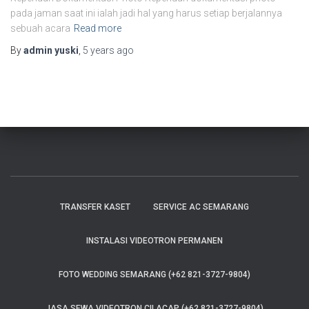
pada jaman saat ini ialah jadi hal yang harus setiap berjalannya
sebuah acara
Read more
By
admin yuski
,
5 years
ago
TRANSFER KASET
SERVICE AC SEMARANG
INSTALASI VIDEOTRON PERMANEN
FOTO WEDDING SEMARANG (+62 821-3727-9804)
JASA SEWA VIDEOTRON CILACAP (+62 821-3727-9804)