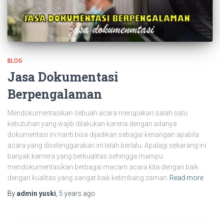
BLOG
Jasa Dokumentasi
Berpengalaman
Mendokumentasikan sebuah acara merupakan salah satu
kebutuhan yang wajib dilakukan karena dengan adanya
dokumentasi ini nanti bisa dijadikan sebagai kenangan apabila
acara yang diselenggarakan ini telah berlalu. Apalagi sekarang ini
banyak kamera yang berkualitas sehingga mampu
mendokumentasikan berbagai macam acara kita dengan baik
dengan kualitas yang sangat baik ketimbang zaman
Read more
By
admin yuski
,
5 years
ago