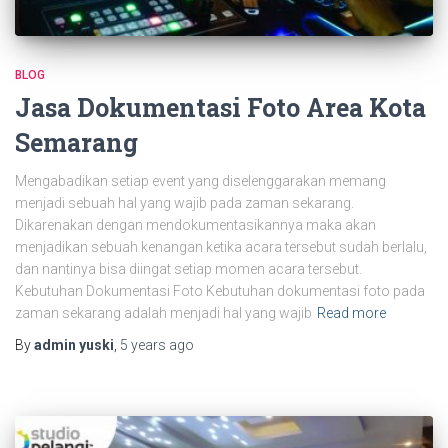
BLOG
Jasa Dokumentasi Foto Area Kota
Semarang
Mengabadikan setiap event yang diselenggarakan memang
menjadi sebuah hal yang wajib pada zaman sekarang.
Dikarenakan dengan mendokumentasikannya maka akan
menjadikan sebuah kenangan ketika acara tersebut sudah berlalu,
dan nantinya bisa diingat setiap momen acara tersebut.
Kebutuhan Dokumentasi Foto Kebutuhan dokumentasi foto pada
zaman sekarang adalah menjadi hal yang wajib
Read more
By
admin yuski
,
5 years
ago