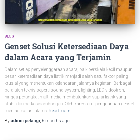
BLOG
Genset Solusi Ketersediaan Daya
dalam Acara yang Terjamin
Dalam setiap penyelenggaraan acara, baik berskala kecil maupun
besar, ketersediaan daya listrik menjadi salah satu faktor paling
krusial yang menentukan kelancaran jalannya kegiatan. Berbagai
peralatan teknis seperti sound system, lighting, LED videotron,
hingga perangkat multimedia membutuhkan suplai listrik yang
stabil dan berkesinambungan. Oleh karena itu, penggunaan genset
menjadi solusi utama
Read more
By
admin pelangi
,
6 months
ago