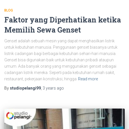
BLOG
Faktor yang Diperhatikan ketika
Memilih Sewa Genset
Genset adalah sebuah mesin yang dapat menghasilkan listrik
untuk kebutuhan manusia. Penggunaan genset biasanya untuk
listrik cadangan bagi berbagai kebutuhan sehari-hari manusia.
Genset bisa digunakan baik untuk kebutuhan pribadi ataupun
umum. Ada banyak orang yang menggunakan genset sebagai
cadangan listrik mereka. Seperti pada kebutuhan rumah sakit,
restaurant, pekerjaan konstruksi, hingga
Read more
By
studiopelangi99
,
3 years
ago