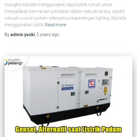
mungkin bila kita menggunakan daya listrik rumah untuk
menyalakan bermacam peralatan dalam sebuah acara, seperti
sebuah sound system selanjutnya kepentingan lighting. Bila kita
menggunakan listrik
Read more
By
admin yuski
,
5 years
ago