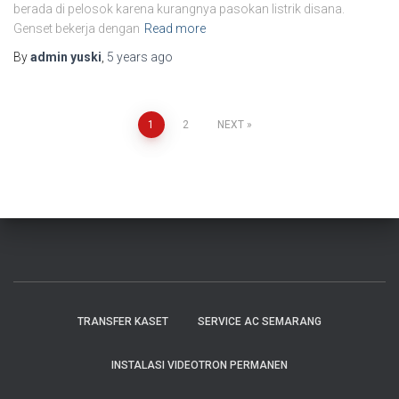
berada di pelosok karena kurangnya pasokan listrik disana.
Genset bekerja dengan
Read more
By
admin yuski
,
5 years
ago
1
2
NEXT
TRANSFER KASET
SERVICE AC SEMARANG
INSTALASI VIDEOTRON PERMANEN