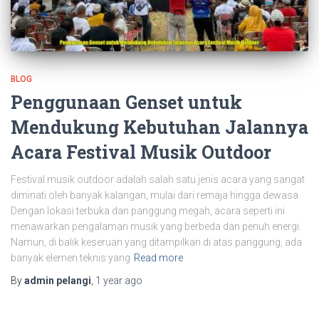
BLOG
Penggunaan Genset untuk
Mendukung Kebutuhan Jalannya
Acara Festival Musik Outdoor
Festival musik outdoor adalah salah satu jenis acara yang sangat
diminati oleh banyak kalangan, mulai dari remaja hingga dewasa.
Dengan lokasi terbuka dan panggung megah, acara seperti ini
menawarkan pengalaman musik yang berbeda dan penuh energi.
Namun, di balik keseruan yang ditampilkan di atas panggung, ada
banyak elemen teknis yang
Read more
By
admin pelangi
,
1 year
ago