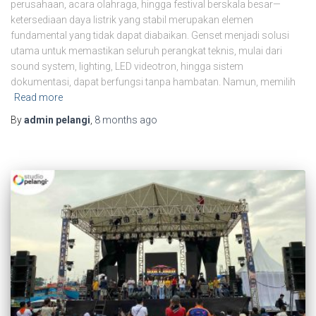
perusahaan, acara olahraga, hingga festival berskala besar—
ketersediaan daya listrik yang stabil merupakan elemen
fundamental yang tidak dapat diabaikan. Genset menjadi solusi
utama untuk memastikan seluruh perangkat teknis, mulai dari
sound system, lighting, LED videotron, hingga sistem
dokumentasi, dapat berfungsi tanpa hambatan. Namun, memilih
Read more
By
admin pelangi
,
8 months
ago