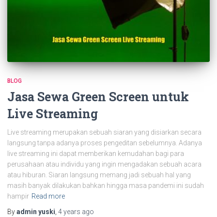
BLOG
Jasa Sewa Green Screen untuk
Live Streaming
Live streaming merupakan sebuah siaran yang disiarkan secara
langsung tanpa adanya proses pengeditan sebelumnya. Adanya
live streaming ini dapat memberikan kemudahan bagi para
perusahaan atau individu yang ingin mengadakan sebuah acara
atau hiburan. Siaran langsung memang jadi sebuah hal yang
masih banyak dilakukan bahkan hingga masa pandemi ini sudah
hampir
Read more
By
admin yuski
,
4 years
ago