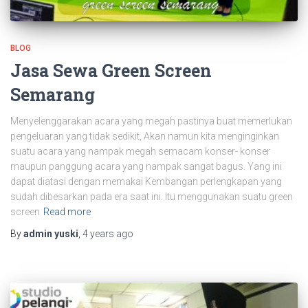
BLOG
Jasa Sewa Green Screen
Semarang
Menyelenggarakan acara yang megah pastinya buat memerlukan
pengeluaran yang tidak sedikit, Akan namun kita menginginkan
suatu acara yang nampak megah semacam konser- konser
maupun panggung acara yang nampak sangat bagus. Yang ini
dapat diatasi dengan memakai Kembangan perlengkapan yang
sudah dibesarkan pada era saat ini. Itu menggunakan suatu green
screen
Read more
By
admin yuski
,
4 years
ago