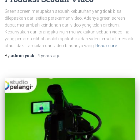
Green screen merupakan sebuah kebutuhan yang tidak bisa
dilepaskan dari setiap perekaman video. Adanya green screen
dapat menambah keindahan dari video yang telah direkam.
Kebanyakan dari orang jika ingin menyaksikan sebuah video, hal
yang pertama dilihat adalah apakah isi dari video tersebut menarik
atau tidak. Tampilan dari video biasanya yang
Read more
By
admin yuski
,
4 years
ago