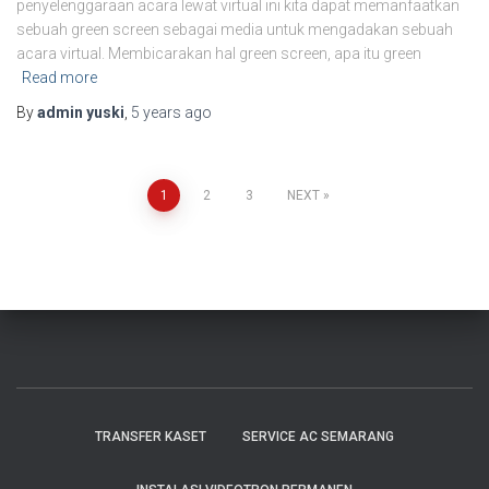
penyelenggaraan acara lewat virtual ini kita dapat memanfaatkan
sebuah green screen sebagai media untuk mengadakan sebuah
acara virtual. Membicarakan hal green screen, apa itu green
Read more
By
admin yuski
,
5 years
ago
1
2
3
NEXT
TRANSFER KASET
SERVICE AC SEMARANG