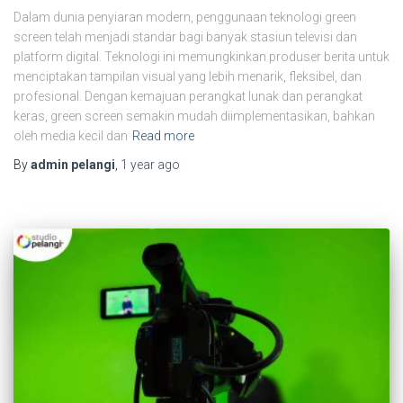
Dalam dunia penyiaran modern, penggunaan teknologi green
screen telah menjadi standar bagi banyak stasiun televisi dan
platform digital. Teknologi ini memungkinkan produser berita untuk
menciptakan tampilan visual yang lebih menarik, fleksibel, dan
profesional. Dengan kemajuan perangkat lunak dan perangkat
keras, green screen semakin mudah diimplementasikan, bahkan
oleh media kecil dan
Read more
By
admin pelangi
,
1 year
ago