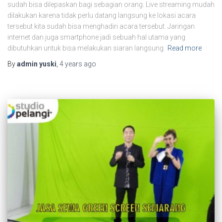
sudah bisa dilepaskan bagi sebagian orang. Live streaming mudah
dilakukan karena tidak perlu datang langsung ke lokasi acara
tersebut kita sudah bisa menghadiri acara tersebut. Jaringan
internet dan juga smartphone jadi sebuah hal utama yang
dibutuhkan untuk bisa melakukan siaran langsung.
Read more
By
admin yuski
,
4 years
ago