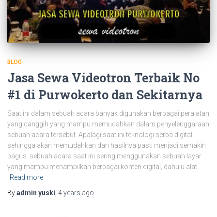
BLOG
Jasa Sewa Videotron Terbaik No
#1 di Purwokerto dan Sekitarnya
Saat ini dalam sebuah acara banyak digunakan berbagai peralatan
yang canggih yang mampu memudahkan dalam penyelenggaraan
sebuah acara tersebut. Apalagi saat ini teknologi serba digital
sehingga akan memudahkan dan hasilnya pasti menjadi semakin
bagus. sebuah acara saat ini sering menggunakan sebuah layar
yang mampu menampilkan berbagai konten digital, dahulu alat
Read more
By
admin yuski
,
4 years
ago