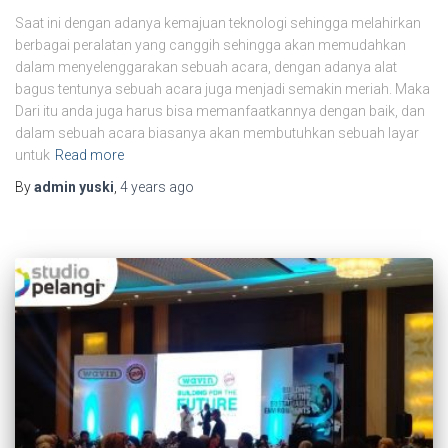
Saat ini dengan adanya kemajuan teknologi sehingga melahirkan
berbagai peralatan yang canggih sehingga akan memudahkan
dalam menyelenggarakan sebuah acara, dengan adanya alat
bagus tentunya sebuah acara juga menjadi semakin meriah. Maka
Dari itu anda juga harus bisa memanfaatkannya dengan baik, dan
dalam sebuah acara biasanya akan membutuhkan sebuah layar
untuk
Read more
By
admin yuski
,
4 years
ago