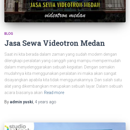
BLOG
Jasa Sewa Videotron Medan
Saat ini kita berada dalam zaman yang sudah modern dengan
dilengkapi peralatan yang canggih yang mampu mempermudah
dalam menyelenggarakan sebuah kegiatan. Dengan semakin
mudahnya kita menggunakan peralatan ini maka akan sangat
disayangkan apabila kita tidak menggunakannya. Dan salah satu
alat yang dikembangkan merupakan sebuah layar. Dalam sebuah
acara biasanya akan
Read more
By
admin yuski
,
4 years
ago