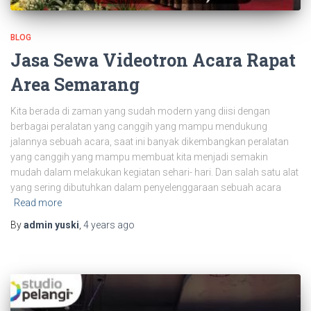
BLOG
Jasa Sewa Videotron Acara Rapat
Area Semarang
Kita berada di zaman yang sudah modern yang diisi dengan
berbagai peralatan yang canggih yang mampu mendukung
jalannya sebuah acara, saat ini banyak dikembangkan peralatan
yang canggih yang mampu membuat kita menjadi semakin
mudah dalam melakukan kegiatan sehari- hari. Dan salah satu alat
yang sering dibutuhkan dalam penyelenggaraan sebuah acara
Read more
By
admin yuski
,
4 years
ago