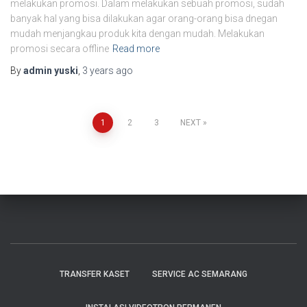
melakukan promosi. Dalam melakukan sebuah promosi, sudah
banyak hal yang bisa dilakukan agar orang-orang bisa dnegan
mudah menjangkau produk kita dengan mudah. Melakukan
promosi secara offline
Read more
By
admin yuski
,
3 years
ago
1
2
3
NEXT
TRANSFER KASET
SERVICE AC SEMARANG