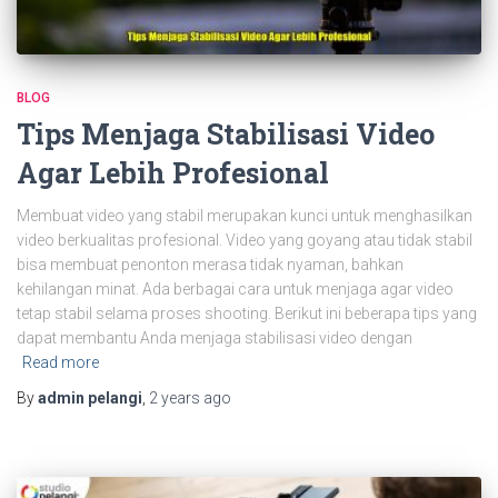
BLOG
Tips Menjaga Stabilisasi Video
Agar Lebih Profesional
Membuat video yang stabil merupakan kunci untuk menghasilkan
video berkualitas profesional. Video yang goyang atau tidak stabil
bisa membuat penonton merasa tidak nyaman, bahkan
kehilangan minat. Ada berbagai cara untuk menjaga agar video
tetap stabil selama proses shooting. Berikut ini beberapa tips yang
dapat membantu Anda menjaga stabilisasi video dengan
Read more
By
admin pelangi
,
2 years
ago