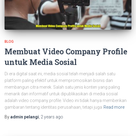
BLOG
Membuat Video Company Profile
untuk Media Sosial
Di era digital saat ini, media sosial telah menjadi salah satu
platform paling efektif untuk mempromosikan bisnis dan
membangun citra merek. Salah satu jenis konten yang paling
menarik dan informatif untuk dipublikasikan di media sosial
adalah video company profile. Video ini tidak hanya memberikan
gambaran tentang identitas perusahaan, tetapi juga
Read more
By
admin pelangi
,
2 years
ago