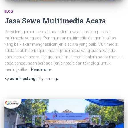
BLOG
Jasa Sewa Multimedia Acara
Penyelenggaraan sebuah acara tentu saja tidak terlepas dari
multimedia yang ada. Penggunaan multimedia dengan kualitas
yang baik akan menghasilkan jenis acara yang baik. Multimedia
adalah salah berbagai macam jenis media yang biasanya ada
pada sebuah acara. Penggunaan multimedia dalam acara merujuk
pada penggunaan berbagai jenis media dan teknologi untuk
meningkatkan
Read more
By
admin pelangi
,
2 years
ago