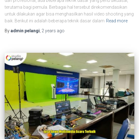
dan profesional, ada beberapa teknik dasar yang perlu dikuasai,
terutama bagi pemula. Berbagai hal tersebut direkomendasikan
untuk dilakukan agar bisa menghasilkan hasil video shooting yang
baik. Berikut ini adalah beberapa teknik dasar dalam
Read more
By
admin pelangi
,
2 years
ago