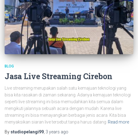
BLOG
Jasa Live Streaming Cirebon
Live streaming merupakan salah satu kemajuan teknologi yang
bisa kita rasakan di zaman sekarang. Adanya kemajuan teknologi
seperti live streaming ini bisa memudahkan kita semua dalam
mengikuti jalannya sebuah acara dengan mudah. Karena live
streaming ini bisa menayangkan berbagai jenis acara. Kita bisa
menyaksikan siaran live tersebut tanpa harus datang
Read more
By
studiopelangi99
,
3 years
ago