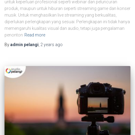
untuk keperluan profesional seperti webinar dan peluncuran
produk, maupun untuk hiburan seperti streaming game dan konser
musik. Untuk menghasilkan live streaming yang berkualitas,
diperlukan perlengkapan yang sesuai. Perlengkapan ini tidak hanya
memengaruhi kualitas visual dan audio, tetapi juga pengalaman
penonton
Read more
By
admin pelangi
,
2 years
ago