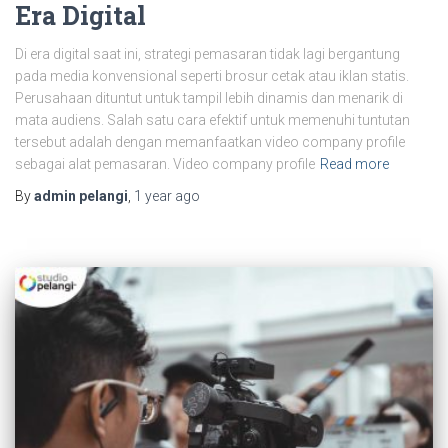
Era Digital
Di era digital saat ini, strategi pemasaran tidak lagi bergantung
pada media konvensional seperti brosur cetak atau iklan statis.
Perusahaan dituntut untuk tampil lebih dinamis dan menarik di
mata audiens. Salah satu cara efektif untuk memenuhi tuntutan
tersebut adalah dengan memanfaatkan video company profile
sebagai alat pemasaran. Video company profile
Read more
By
admin pelangi
,
1 year
ago