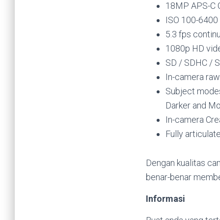
18MP APS-C 
ISO 100-6400 
5.3 fps conti
1080p HD vide
SD / SDHC / 
In-camera ra
Subject modes 
Darker and M
In-camera Crea
Fully articulat
Dengan kualitas cam
benar-benar memberi
Informasi