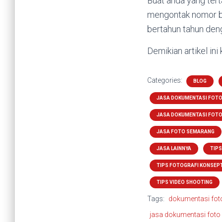
Buat anda yang tert
mengontak nomor be
bertahun tahun deng
Demikian artikel in
Categories:
BLOG
JASA DOKUMENTASI FOT
JASA DOKUMENTASI FOT
JASA FOTO SEMARANG
JASA LAINNYA
TIP
TIPS FOTOGRAFI KONSEP
TIPS VIDEO SHOOTING
Tags:
dokumentasi fot
jasa dokumentasi foto