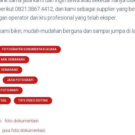
arik sama jasa kami dan ingin sewa atau sekedar hanya disk
rikut 0821.3867.4412, dan kami sebagai supplier yang be
an operator dan kru profesional yang telah eksper.
i kami bikin, mudah-mudahan berguna dan sampai jumpa di lai
FOTOGRAFER DOKUMENTASI ACARA
O KAB.SEMARANG
O SEMARANG
JASA FOTOGRAFI
S FOTOGRAFI
TUAL
TIPS VIDEO EDITING
o
foto dokumentasi
jasa foto dokumentasi