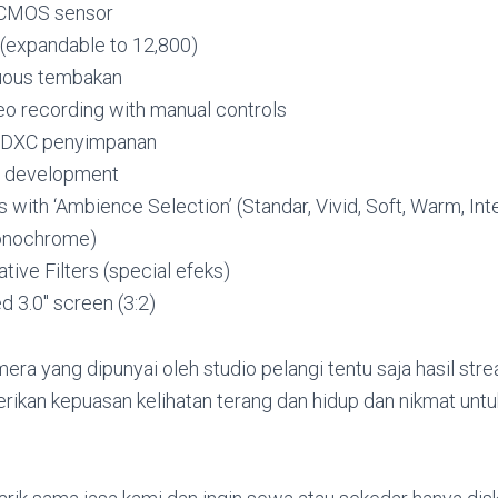
CMOS sensor
(expandable to 12,800)
nuous tembakan
o recording with manual controls
SDXC penyimpanan
w development
with ‘Ambience Selection’ (Standar, Vivid, Soft, Warm, Inte
onochrome)
tive Filters (special efeks)
ed 3.0″ screen (3:2)
era yang dipunyai oleh studio pelangi tentu saja hasil str
kan kepuasan kelihatan terang dan hidup dan nikmat untuk 