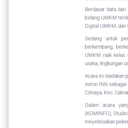
Berdasar data dari
bidang UMKM terdiri
Digital UMKM, dan 
Sedang untuk pens
berkembang, berkem
UMKM naik kelas di
usaha, lingkungan u
Acara ini diadakan
Aston INN sebagai s
Cilinaya, Kec. Cakr
Dalam acara yang
(KOMINFO), Studio 
meyelesaikan pekerj