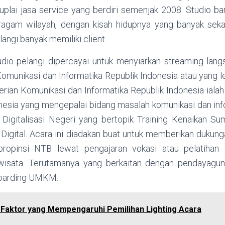
uplai jasa service yang berdiri semenjak 2008. Studio ban
agam wilayah, dengan kisah hidupnya yang banyak sekal
langi banyak memiliki client.
dio pelangi dipercayai untuk menyiarkan streaming lan
omunikasi dan Informatika Republik Indonesia atau yang le
an Komunikasi dan Informatika Republik Indonesia iala
nesia yang mengepalai bidang masalah komunikasi dan in
Digitalisasi Negeri yang bertopik Training Kenaikan S
gital. Acara ini diadakan buat untuk memberikan dukun
ropinsi NTB lewat pengajaran vokasi atau pelatihan a
isata. Terutamanya yang berkaitan dengan pendayaguna
boarding UMKM.
-Faktor yang Mempengaruhi Pemilihan Lighting Acara