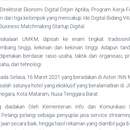
 Direktorat Ekonomi Digital Ditjen Aptika, Program Kerja 
 dari tiga kelompok yang mencakup Ide Digital Bidang Vit
Business Matchmaking Startup Digital.
kalaan UMKM, dipisah ke enam tingkat: tradisionil, t
bang tinggi, kekinian dan kekinian tinggi. Adapun tan
petakan berdasar rasio usaha, taktik dan organisasi, p
saha, dan tehnologi.
 pada Selasa, 16 Maret 2021 yang beradakan di Aston INN
alah satunya hotel yang eksklusif yang beralamatkan di J
anegara, Kota Mataram, Nusa Tenggara Barat.
 diadakan Oleh Kementerian Info dan Komunikasi R
Pelangi pelangi sebagai penyuplai jasa service streami
aan secara baik, hingga hasil rekaman yang diambil juga 