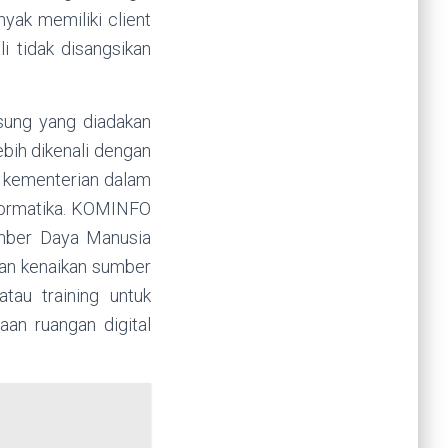
yak memiliki client
i tidak disangsikan
gsung yang diadakan
bih dikenali dengan
h kementerian dalam
formatika. KOMINFO
umber Daya Manusia
gan kenaikan sumber
tau training untuk
an ruangan digital