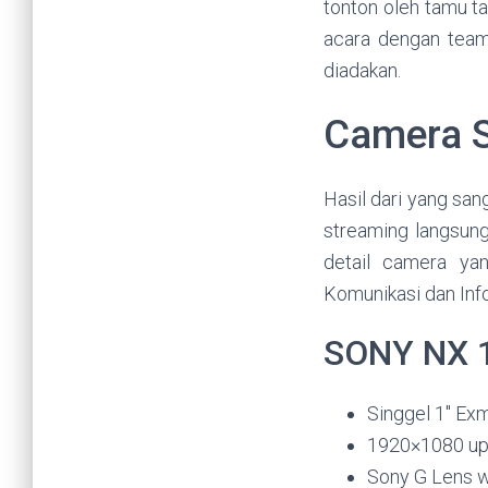
tonton oleh tamu t
acara dengan team 
diadakan.
Camera S
Hasil dari yang san
streaming langsung
detail camera ya
Komunikasi dan Info
SONY NX 
Singgel 1″ Ex
1920×1080 up 
Sony G Lens w