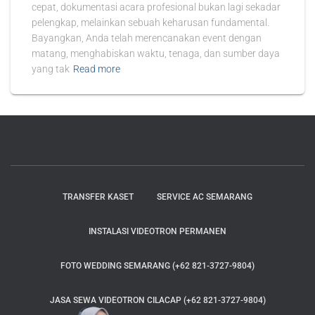
cepat, dokumentasi acara profesional bukan lagi sekadar
pelengkap, melainkan sebuah keharusan fundamental.
Bayangkan, Anda telah merencanakan event dengan
matang, menghabiskan waktu, tenaga, dan sumber daya
yang tak
Read more
TRANSFER KASET
SERVICE AC SEMARANG
INSTALASI VIDEOTRON PERMANEN
FOTO WEDDING SEMARANG (+62 821-3727-9804)
JASA SEWA VIDEOTRON CILACAP (+62 821-3727-9804)