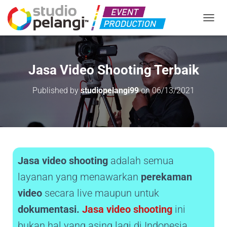
TOGGL
Jasa Video Shooting Terbaik
Published by
studiopelangi99
on
06/13/2021
Jasa video shooting
adalah semua
layanan yang menawarkan
perekaman
video
secara live maupun untuk
dokumentasi.
Jasa video shooting
ini
bukan hal yang asing lagi di Indonesia,