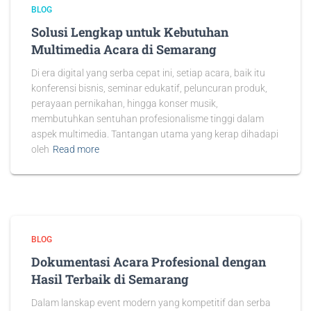
BLOG
Solusi Lengkap untuk Kebutuhan
Multimedia Acara di Semarang
Di era digital yang serba cepat ini, setiap acara, baik itu
konferensi bisnis, seminar edukatif, peluncuran produk,
perayaan pernikahan, hingga konser musik,
membutuhkan sentuhan profesionalisme tinggi dalam
aspek multimedia. Tantangan utama yang kerap dihadapi
oleh
Read more
BLOG
Dokumentasi Acara Profesional dengan
Hasil Terbaik di Semarang
Dalam lanskap event modern yang kompetitif dan serba