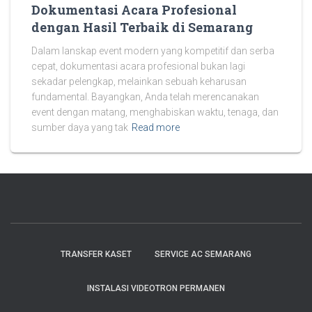
Dokumentasi Acara Profesional
dengan Hasil Terbaik di Semarang
Dalam lanskap event modern yang kompetitif dan serba
cepat, dokumentasi acara profesional bukan lagi
sekadar pelengkap, melainkan sebuah keharusan
fundamental. Bayangkan, Anda telah merencanakan
event dengan matang, menghabiskan waktu, tenaga, dan
sumber daya yang tak
Read more
TRANSFER KASET
SERVICE AC SEMARANG
INSTALASI VIDEOTRON PERMANEN