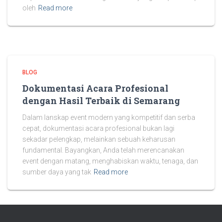
oleh
Read more
BLOG
Dokumentasi Acara Profesional
dengan Hasil Terbaik di Semarang
Dalam lanskap event modern yang kompetitif dan serba
cepat, dokumentasi acara profesional bukan lagi
sekadar pelengkap, melainkan sebuah keharusan
fundamental. Bayangkan, Anda telah merencanakan
event dengan matang, menghabiskan waktu, tenaga, dan
sumber daya yang tak
Read more