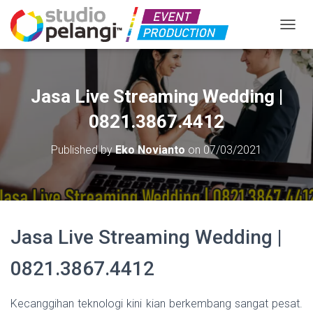
TOGGL
Jasa Live Streaming Wedding |
0821.3867.4412
Published by
Eko Novianto
on
07/03/2021
Jasa Live Streaming Wedding |
0821.3867.4412
Kecanggihan teknologi kini kian berkembang sangat pesat.