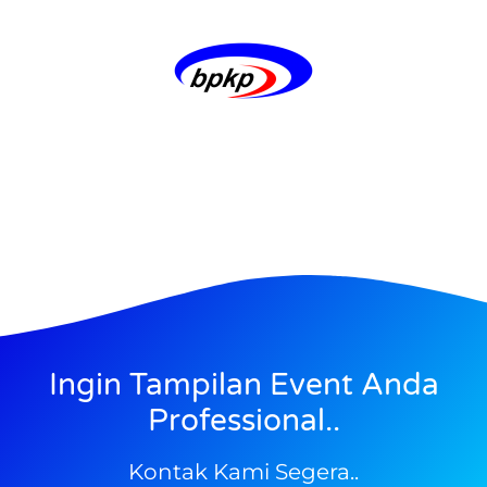
Ingin Tampilan Event Anda
Professional..
Kontak Kami Segera..