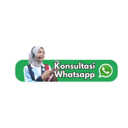
LAYANAN UTAMA STUDIOPELANGI
Jasa Backdrop Semarang
Jasa backdrop untuk seminar, wedding, booth, launching,