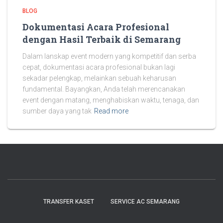
BLOG
Dokumentasi Acara Profesional
dengan Hasil Terbaik di Semarang
Dalam lanskap event modern yang kompetitif dan serba
cepat, dokumentasi acara profesional bukan lagi
sekadar pelengkap, melainkan sebuah keharusan
fundamental. Bayangkan, Anda telah merencanakan
event dengan matang, menghabiskan waktu, tenaga, dan
sumber daya yang tak
Read more
TRANSFER KASET
SERVICE AC SEMARANG