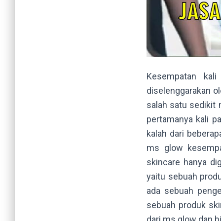
Kesempatan kali
diselenggarakan o
salah satu sedikit
pertamanya kali p
kalah dari beberap
ms glow kesempata
skincare hanya di
yaitu sebuah produ
ada sebuah penge
sebuah produk ski
dari ms glow dan b