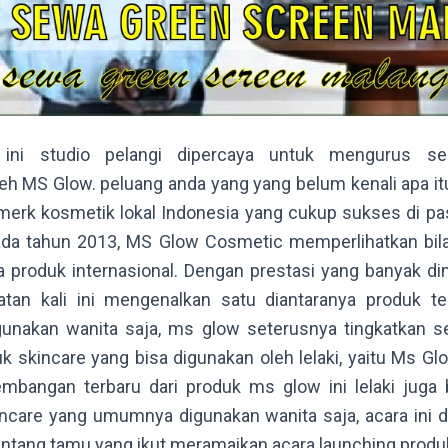
 ini studio pelangi dipercaya untuk mengurus s
leh MS Glow. peluang anda yang yang belum kenali apa i
 merk kosmetik lokal Indonesia yang cukup sukses di p
ada tahun 2013, MS Glow Cosmetic memperlihatkan bila 
a produk internasional. Dengan prestasi yang banyak dim
n kali ini mengenalkan satu diantaranya produk terk
gunakan wanita saja, ms glow seterusnya tingkatkan s
k skincare yang bisa digunakan oleh lelaki, yaitu Ms G
mbangan terbaru dari produk ms glow ini lelaki juga
ncare yang umumnya digunakan wanita saja, acara ini 
intang tamu yang ikut meramaikan acara launching produ