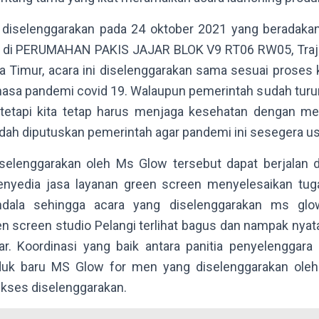
 diselenggarakan pada 24 oktober 2021 yang beradaka
 di PERUMAHAN PAKIS JAJAR BLOK V9 RT06 RW05, Trajem
a Timur, acara ini diselenggarakan sama sesuai proses
masa pandemi covid 19. Walaupun pemerintah sudah turun
 tetapi kita tetap harus menjaga kesehatan dengan 
ah diputuskan pemerintah agar pandemi ini sesegera us
selenggarakan oleh Ms Glow tersebut dapat berjalan d
enyedia jasa layanan green screen menyelesaikan tu
ndala sehingga acara yang diselenggarakan ms gl
screen studio Pelangi terlihat bagus dan nampak nyata
r. Koordinasi yang baik antara panitia penyelenggara
oduk baru MS Glow for men yang diselenggarakan oleh
ukses diselenggarakan.