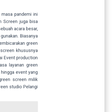
 masa pandemi ini
en Screen juga bisa
ebuah acara besar,
 gunakan. Biasanya
Membicarakan green
enscreen khususnya
ai Event production
asa layanan green
a hingga event yang
reen screen milik
reen studio Pelangi