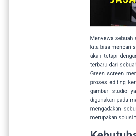
Menyewa sebuah st
kita bisa mencari s
akan tetapi denga
terbaru dari sebu
Green screen mer
proses editing ke
gambar studio y
digunakan pada ma
mengadakan sebua
merupakan solusi 
Kebutuha