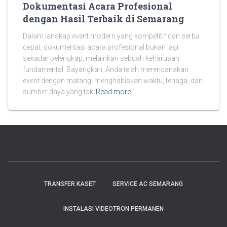
Dokumentasi Acara Profesional
dengan Hasil Terbaik di Semarang
Dalam lanskap event modern yang kompetitif dan serba
cepat, dokumentasi acara profesional bukan lagi
sekadar pelengkap, melainkan sebuah keharusan
fundamental. Bayangkan, Anda telah merencanakan
event dengan matang, menghabiskan waktu, tenaga, dan
sumber daya yang tak
Read more
TRANSFER KASET
SERVICE AC SEMARANG
INSTALASI VIDEOTRON PERMANEN